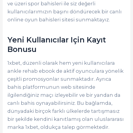
ve üzeri spor bahisleri ile siz değerli
kullanıcılarımızın başını döndürecek bir canlı
online oyun bahisleri sitesi sunmaktayız.
Yeni Kullanıcılar Için Kayıt
Bonusu
1xbet, düzenli olarak hem yeni kullanıcılara
ankle rehab ebook de aktif oyunculara yönelik
çeşitli promosyonlar sunmaktadır. Ayrıca
bahis platformunun web sitesinde
ilgilendiğiniz maçı izleyebilir ve bir yandan da
canlı bahis oynayabilirsiniz. Bu bağlamda,
dünyadaki birçok farklı ülkelerde tartışmasız
bir şekilde kendini kanıtlamış olan uluslararası
marka 1xbet, oldukça talep görmektedir.