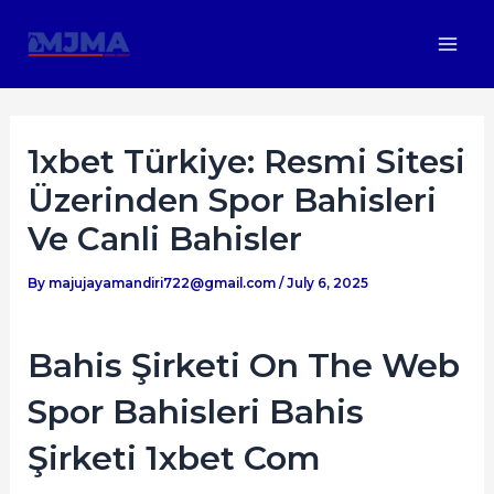
Skip
Post
Mai
to
navigation
Men
content
1xbet Türkiye: Resmi Sitesi
Üzerinden Spor Bahisleri
Ve Canli Bahisler
By
majujayamandiri722@gmail.com
/
July 6, 2025
Bahis Şirketi On The Web
Spor Bahisleri Bahis
Şirketi 1xbet Com