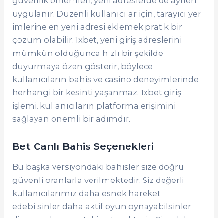
güvenlik önlemleri, yeni adreslerde de aynen
uygulanır. Düzenli kullanıcılar için, tarayıcı yer
imlerine en yeni adresi eklemek pratik bir
çözüm olabilir. 1xbet, yeni giriş adreslerini
mümkün olduğunca hızlı bir şekilde
duyurmaya özen gösterir, böylece
kullanıcıların bahis ve casino deneyimlerinde
herhangi bir kesinti yaşanmaz. 1xbet giriş
işlemi, kullanıcıların platforma erişimini
sağlayan önemli bir adımdır.
Bet Canlı Bahis Seçenekleri
Bu başka versiyondaki bahisler size doğru
güvenli oranlarla verilmektedir. Siz değerli
kullanıcılarımız daha esnek hareket
edebilsinler daha aktif oyun oynayabilsinler