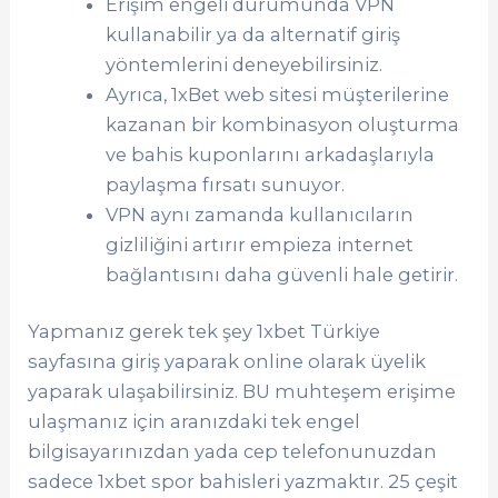
Erişim engeli durumunda VPN
kullanabilir ya da alternatif giriş
yöntemlerini deneyebilirsiniz.
Ayrıca, 1xBet web sitesi müşterilerine
kazanan bir kombinasyon oluşturma
ve bahis kuponlarını arkadaşlarıyla
paylaşma fırsatı sunuyor.
VPN aynı zamanda kullanıcıların
gizliliğini artırır empieza internet
bağlantısını daha güvenli hale getirir.
Yapmanız gerek tek şey 1xbet Türkiye
sayfasına giriş yaparak online olarak üyelik
yaparak ulaşabilirsiniz. BU muhteşem erişime
ulaşmanız için aranızdaki tek engel
bilgisayarınızdan yada cep telefonunuzdan
sadece 1xbet spor bahisleri yazmaktır. 25 çeşit