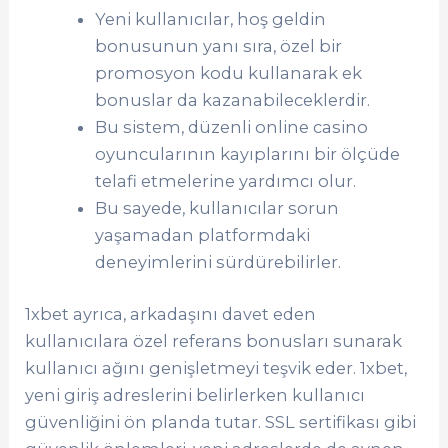
Yeni kullanıcılar, hoş geldin
bonusunun yanı sıra, özel bir
promosyon kodu kullanarak ek
bonuslar da kazanabileceklerdir.
Bu sistem, düzenli online casino
oyuncularının kayıplarını bir ölçüde
telafi etmelerine yardımcı olur.
Bu sayede, kullanıcılar sorun
yaşamadan platformdaki
deneyimlerini sürdürebilirler.
1xbet ayrıca, arkadaşını davet eden
kullanıcılara özel referans bonusları sunarak
kullanıcı ağını genişletmeyi teşvik eder. 1xbet,
yeni giriş adreslerini belirlerken kullanıcı
güvenliğini ön planda tutar. SSL sertifikası gibi