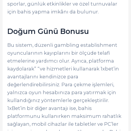
sporlar, günlük etkinlikler ve özel turnuvalar
için bahis yapma imkânı da bulunur.
Doğum Günü Bonusu
Bu sistem, düzenli gambling establishment
oyuncularının kayıplarını bir ölçüde telafi
etmelerine yardımcı olur. Ayrıca, platforma
kaydolarak” “ve hizmetleri kullanarak 1xbet’in
avantajlarını kendinizce para
değerlendirebilirsiniz. Para çekme işlemleri,
yalnızca oyun hesabınıza para yatırmak için
kullandığınız yöntemlerle gerçekleştirilir.
1xBet’in bir diğer avantajı ise, bahis
platformunu kullanırken maksimum rahatlık
sağlayan, mobil cihazlar ile tabletler ve PC’ler