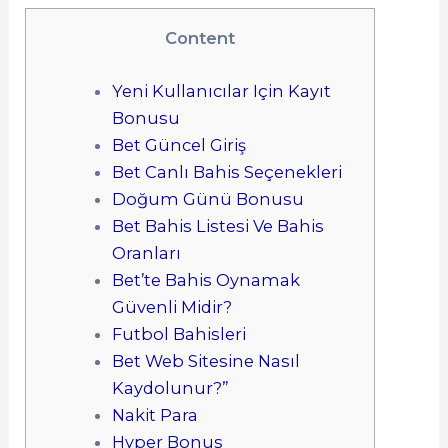
Content
Yeni Kullanıcılar Için Kayıt
Bonusu
Bet Güncel Giriş
Bet Canlı Bahis Seçenekleri
Doğum Günü Bonusu
Bet Bahis Listesi Ve Bahis
Oranları
Bet’te Bahis Oynamak
Güvenli Midir?
Futbol Bahisleri
Bet Web Sitesine Nasıl
Kaydolunur?”
Nakit Para
Hyper Bonus