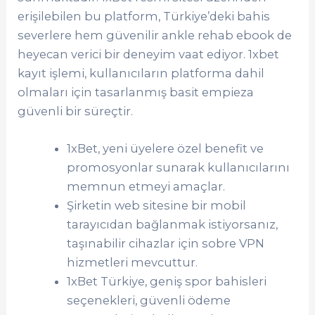
erişilebilen bu platform, Türkiye’deki bahis
severlere hem güvenilir ankle rehab ebook de
heyecan verici bir deneyim vaat ediyor. 1xbet
kayıt işlemi, kullanıcıların platforma dahil
olmaları için tasarlanmış basit empieza
güvenli bir süreçtir.
1xBet, yeni üyelere özel benefit ve
promosyonlar sunarak kullanıcılarını
memnun etmeyi amaçlar.
Şirketin web sitesine bir mobil
tarayıcıdan bağlanmak istiyorsanız,
taşınabilir cihazlar için sobre VPN
hizmetleri mevcuttur.
1xBet Türkiye, geniş spor bahisleri
seçenekleri, güvenli ödeme