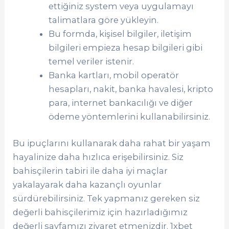
ettiğiniz system veya uygulamayı
talimatlara göre yükleyin.
Bu formda, kişisel bilgiler, iletişim
bilgileri empieza hesap bilgileri gibi
temel veriler istenir.
Banka kartları, mobil operatör
hesapları, nakit, banka havalesi, kripto
para, internet bankacılığı ve diğer
ödeme yöntemlerini kullanabilirsiniz.
Bu ipuçlarını kullanarak daha rahat bir yaşam
hayalinize daha hızlıca erişebilirsiniz. Siz
bahisçilerin tabiri ile daha iyi maçlar
yakalayarak daha kazançlı oyunlar
sürdürebilirsiniz. Tek yapmanız gereken siz
değerli bahisçilerimiz için hazırladığımız
değerli sayfamızı ziyaret etmenizdir. 1xbet