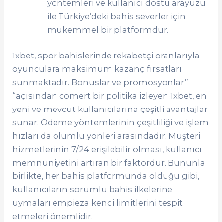
yöntemleri ve kullanıcı dostu arayüzü
ile Türkiye’deki bahis severler için
mükemmel bir platformdur.
1xbet, spor bahislerinde rekabetçi oranlarıyla
oyunculara maksimum kazanç fırsatları
sunmaktadır. Bonuslar ve promosyonlar”
“açısından cömert bir politika izleyen 1xbet, en
yeni ve mevcut kullanıcılarına çeşitli avantajlar
sunar. Ödeme yöntemlerinin çeşitliliği ve işlem
hızları da olumlu yönleri arasındadır. Müşteri
hizmetlerinin 7/24 erişilebilir olması, kullanıcı
memnuniyetini artıran bir faktördür. Bununla
birlikte, her bahis platformunda olduğu gibi,
kullanıcıların sorumlu bahis ilkelerine
uymaları empieza kendi limitlerini tespit
etmeleri önemlidir.