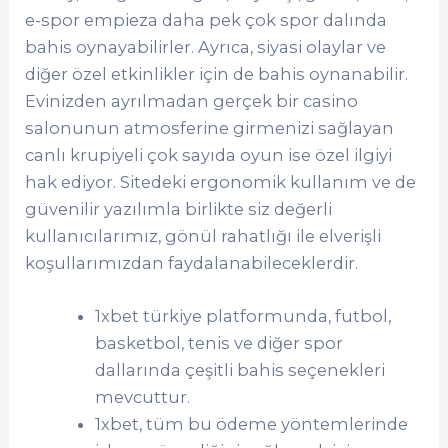
e-spor empieza daha pek çok spor dalında
bahis oynayabilirler. Ayrıca, siyasi olaylar ve
diğer özel etkinlikler için de bahis oynanabilir.
Evinizden ayrılmadan gerçek bir casino
salonunun atmosferine girmenizi sağlayan
canlı krupiyeli çok sayıda oyun ise özel ilgiyi
hak ediyor. Sitedeki ergonomik kullanım ve de
güvenilir yazılımla birlikte siz değerli
kullanıcılarımız, gönül rahatlığı ile elverişli
koşullarımızdan faydalanabileceklerdir.
1xbet türkiye platformunda, futbol,
basketbol, tenis ve diğer spor
dallarında çeşitli bahis seçenekleri
mevcuttur.
1xbet, tüm bu ödeme yöntemlerinde