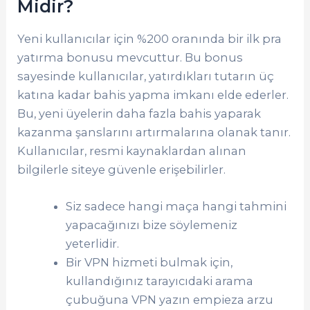
Midir?
Yeni kullanıcılar için %200 oranında bir ilk pra
yatırma bonusu mevcuttur. Bu bonus
sayesinde kullanıcılar, yatırdıkları tutarın üç
katına kadar bahis yapma imkanı elde ederler.
Bu, yeni üyelerin daha fazla bahis yaparak
kazanma şanslarını artırmalarına olanak tanır.
Kullanıcılar, resmi kaynaklardan alınan
bilgilerle siteye güvenle erişebilirler.
Siz sadece hangi maça hangi tahmini
yapacağınızı bize söylemeniz
yeterlidir.
Bir VPN hizmeti bulmak için,
kullandığınız tarayıcıdaki arama
çubuğuna VPN yazın empieza arzu