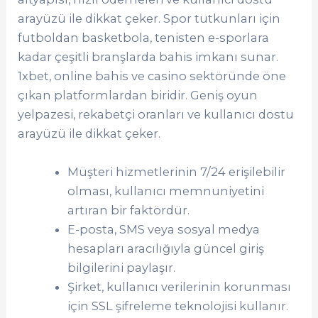
arayüzü ile dikkat çeker. Spor tutkunları için
futboldan basketbola, tenisten e-sporlara
kadar çeşitli branşlarda bahis imkanı sunar.
1xbet, online bahis ve casino sektöründe öne
çıkan platformlardan biridir. Geniş oyun
yelpazesi, rekabetçi oranları ve kullanıcı dostu
arayüzü ile dikkat çeker.
Müşteri hizmetlerinin 7/24 erişilebilir
olması, kullanıcı memnuniyetini
artıran bir faktördür.
E-posta, SMS veya sosyal medya
hesapları aracılığıyla güncel giriş
bilgilerini paylaşır.
Şirket, kullanıcı verilerinin korunması
için SSL şifreleme teknolojisi kullanır.