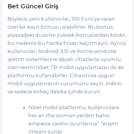
Bet Güncel Giriş
Böylece, yeni kullanıcılar, 100 Euro’ya varan
özel bir kayıt bonusu alabilirler. Bu bonus
piyasadaki durante yüksek bonuslardan biridir,
bu nedenle bu harika fırsatı kaçırmayın. Ayrıca
kullanıcılar; Android, iOS ve Home windows
işletim sistemlerine dayalı cihazlarla uyumlu
olan resmi 1xbet TR mobil uygulamaları ile de
platformu kullanabirler. Cihazınıza uygun
mobil uygulamanın sürümünü seçin, indirin
ve sadece birkaç dakika içinde kurun.
1xbet mobil platformu, kullanıcılara
her an the woman yerden bahis
empieza casino oyunlarına” “erişim
imkanı sunar.