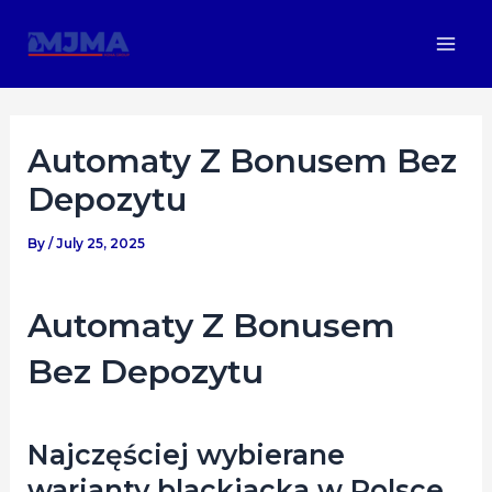
Skip
Post
Mai
to
navigation
Men
content
Automaty Z Bonusem Bez
Depozytu
By
/
July 25, 2025
Automaty Z Bonusem
Bez Depozytu
Najczęściej wybierane
warianty blackjacka w Polsce