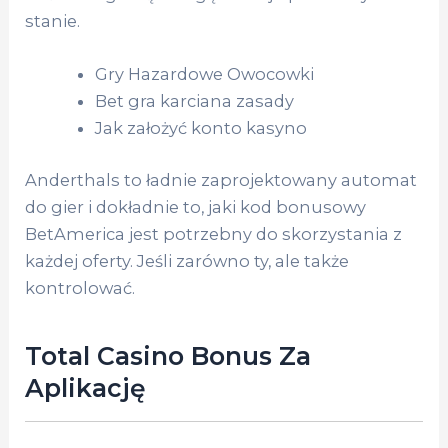
stanie.
Gry Hazardowe Owocowki
Bet gra karciana zasady
Jak założyć konto kasyno
Anderthals to ładnie zaprojektowany automat
do gier i dokładnie to, jaki kod bonusowy
BetAmerica jest potrzebny do skorzystania z
każdej oferty. Jeśli zarówno ty, ale także
kontrolować.
Total Casino Bonus Za
Aplikację