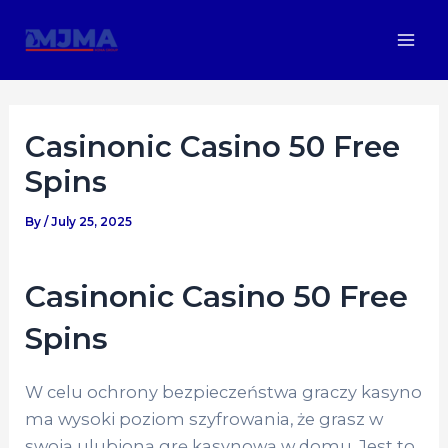
Skip
Post
Mai
to
navigation
Men
content
Casinonic Casino 50 Free
Spins
By
/
July 25, 2025
Casinonic Casino 50 Free
Spins
W celu ochrony bezpieczeństwa graczy kasyno
ma wysoki poziom szyfrowania, że grasz w
swoją ulubioną grę kasynową w domu. Jest to