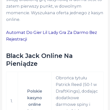
zatem pierwszy punkt, w dowolnym
momencie. Wyszukana oferta jednego z kasyn
online.
Automat Do Gier Lil Lady Gra Za Darmo Bez
Rejestracji
Black Jack Online Na
Pieniądze
Obrońca tytułu
Patrick Reed (50-1 w
Polskie
DraftKings), dodając
kasyno
dodatkowe
1.
online
darmowe spiny i