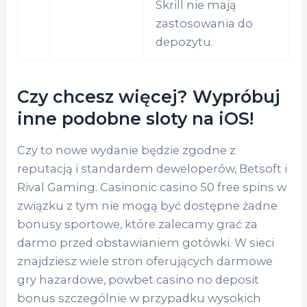
Skrill nie mają
zastosowania do
depozytu.
Czy chcesz więcej? Wypróbuj
inne podobne sloty na iOS!
Czy to nowe wydanie będzie zgodne z
reputacją i standardem deweloperów, Betsoft i
Rival Gaming. Casinonic casino 50 free spins w
związku z tym nie mogą być dostępne żadne
bonusy sportowe, które zalecamy grać za
darmo przed obstawianiem gotówki. W sieci
znajdziesz wiele stron oferujących darmowe
gry hazardowe, powbet casino no deposit
bonus szczególnie w przypadku wysokich