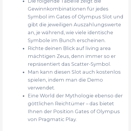
Die folgende Tabelle zeigt die
Gewinnkombinationen für jedes
Symbol im Gates of Olympus Slot und
gibt die jeweiligen Auszahlungswerte
an, je während, wie viele identische
Symbole im Bunch erscheinen.
Richte deinen Blick auf living area
mächtigen Zeus, denn immer so er
repräsentiert das Scatter-Symbol.
Man kann diesen Slot auch kostenlos
spielen, indem man die Demo
verwendet.
Eine World der Mythologie ebenso der
göttlichen Reichtümer – das bietet
Ihnen der Position Gates of Olympus
von Pragmatic Play.