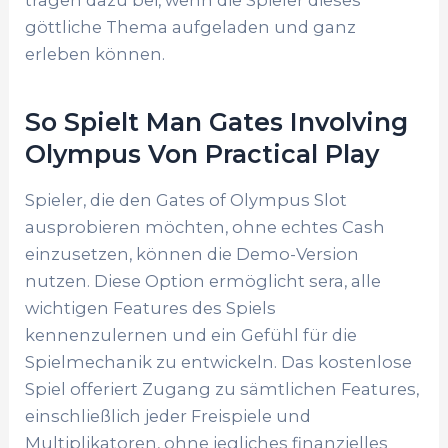
tragen dazu bei, wenn die Spieler dieses
göttliche Thema aufgeladen und ganz
erleben können.
So Spielt Man Gates Involving
Olympus Von Practical Play
Spieler, die den Gates of Olympus Slot
ausprobieren möchten, ohne echtes Cash
einzusetzen, können die Demo-Version
nutzen. Diese Option ermöglicht sera, alle
wichtigen Features des Spiels
kennenzulernen und ein Gefühl für die
Spielmechanik zu entwickeln. Das kostenlose
Spiel offeriert Zugang zu sämtlichen Features,
einschließlich jeder Freispiele und
Multiplikatoren, ohne jegliches finanzielles