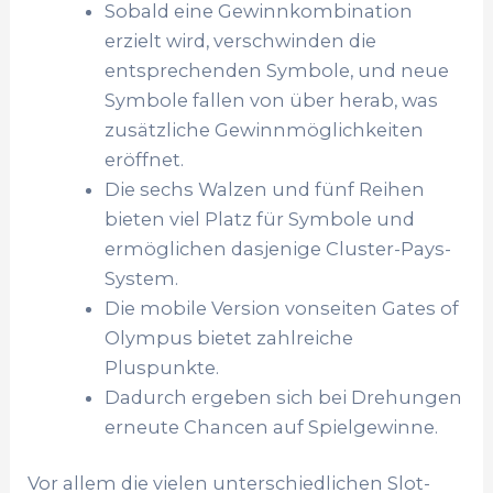
Sobald eine Gewinnkombination
erzielt wird, verschwinden die
entsprechenden Symbole, und neue
Symbole fallen von über herab, was
zusätzliche Gewinnmöglichkeiten
eröffnet.
Die sechs Walzen und fünf Reihen
bieten viel Platz für Symbole und
ermöglichen dasjenige Cluster-Pays-
System.
Die mobile Version vonseiten Gates of
Olympus bietet zahlreiche
Pluspunkte.
Dadurch ergeben sich bei Drehungen
erneute Chancen auf Spielgewinne.
Vor allem die vielen unterschiedlichen Slot-