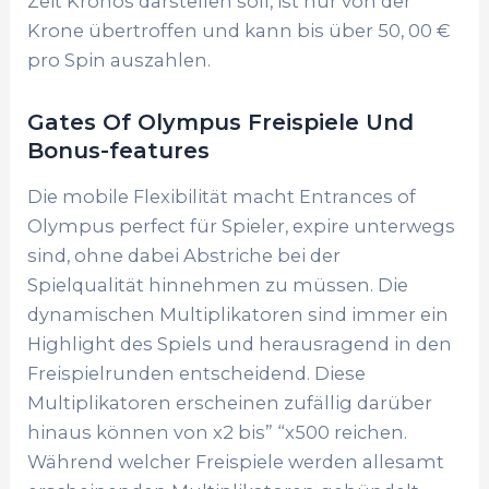
Zeit Kronos darstellen soll, ist nur von der
Krone übertroffen und kann bis über 50, 00 €
pro Spin auszahlen.
Gates Of Olympus Freispiele Und
Bonus-features
Die mobile Flexibilität macht Entrances of
Olympus perfect für Spieler, expire unterwegs
sind, ohne dabei Abstriche bei der
Spielqualität hinnehmen zu müssen. Die
dynamischen Multiplikatoren sind immer ein
Highlight des Spiels und herausragend in den
Freispielrunden entscheidend. Diese
Multiplikatoren erscheinen zufällig darüber
hinaus können von x2 bis” “x500 reichen.
Während welcher Freispiele werden allesamt