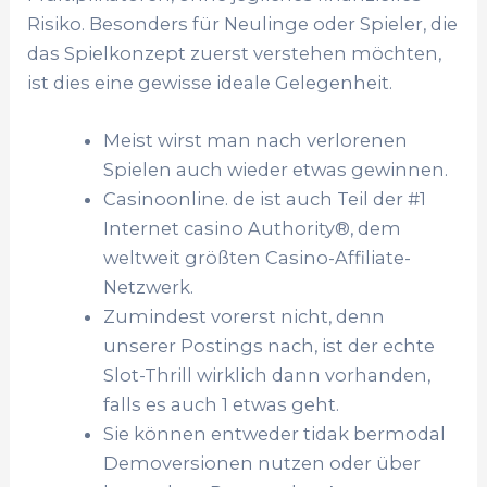
Risiko. Besonders für Neulinge oder Spieler, die
das Spielkonzept zuerst verstehen möchten,
ist dies eine gewisse ideale Gelegenheit.
Meist wirst man nach verlorenen
Spielen auch wieder etwas gewinnen.
Casinoonline. de ist auch Teil der #1
Internet casino Authority®, dem
weltweit größten Casino-Affiliate-
Netzwerk.
Zumindest vorerst nicht, denn
unserer Postings nach, ist der echte
Slot-Thrill wirklich dann vorhanden,
falls es auch 1 etwas geht.
Sie können entweder tidak bermodal
Demoversionen nutzen oder über