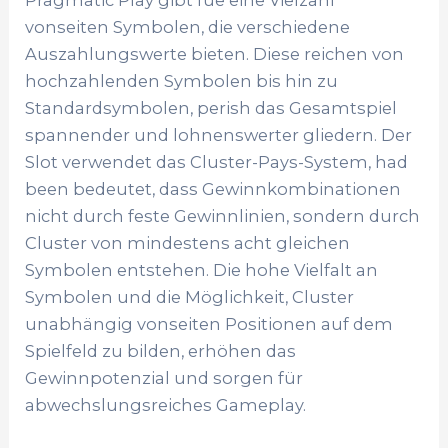
vonseiten Symbolen, die verschiedene
Auszahlungswerte bieten. Diese reichen von
hochzahlenden Symbolen bis hin zu
Standardsymbolen, perish das Gesamtspiel
spannender und lohnenswerter gliedern. Der
Slot verwendet das Cluster-Pays-System, had
been bedeutet, dass Gewinnkombinationen
nicht durch feste Gewinnlinien, sondern durch
Cluster von mindestens acht gleichen
Symbolen entstehen. Die hohe Vielfalt an
Symbolen und die Möglichkeit, Cluster
unabhängig vonseiten Positionen auf dem
Spielfeld zu bilden, erhöhen das
Gewinnpotenzial und sorgen für
abwechslungsreiches Gameplay.