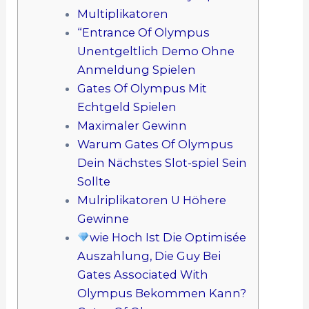
Multiplikatoren
“Entrance Of Olympus
Unentgeltlich Demo Ohne
Anmeldung Spielen
Gates Of Olympus Mit
Echtgeld Spielen
Maximaler Gewinn
Warum Gates Of Olympus
Dein Nächstes Slot-spiel Sein
Sollte
Mulriplikatoren U Höhere
Gewinne
wie Hoch Ist Die Optimisée
Auszahlung, Die Guy Bei
Gates Associated With
Olympus Bekommen Kann?