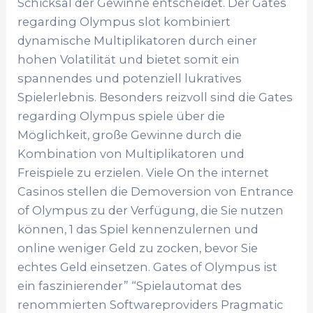
Schicksal der Gewinne entscheidet. Der Gates
regarding Olympus slot kombiniert
dynamische Multiplikatoren durch einer
hohen Volatilität und bietet somit ein
spannendes und potenziell lukratives
Spielerlebnis. Besonders reizvoll sind die Gates
regarding Olympus spiele über die
Möglichkeit, große Gewinne durch die
Kombination von Multiplikatoren und
Freispiele zu erzielen. Viele On the internet
Casinos stellen die Demoversion von Entrance
of Olympus zu der Verfügung, die Sie nutzen
können, 1 das Spiel kennenzulernen und
online weniger Geld zu zocken, bevor Sie
echtes Geld einsetzen. Gates of Olympus ist
ein faszinierender” “Spielautomat des
renommierten Softwareproviders Pragmatic