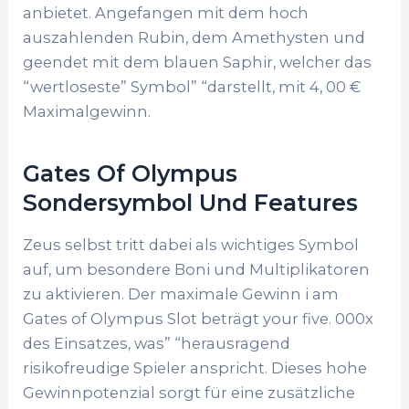
anbietet. Angefangen mit dem hoch
auszahlenden Rubin, dem Amethysten und
geendet mit dem blauen Saphir, welcher das
“wertloseste” Symbol” “darstellt, mit 4, 00 €
Maximalgewinn.
Gates Of Olympus
Sondersymbol Und Features
Zeus selbst tritt dabei als wichtiges Symbol
auf, um besondere Boni und Multiplikatoren
zu aktivieren. Der maximale Gewinn i am
Gates of Olympus Slot beträgt your five. 000x
des Einsatzes, was” “herausragend
risikofreudige Spieler anspricht. Dieses hohe
Gewinnpotenzial sorgt für eine zusätzliche