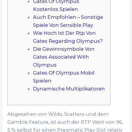
Gates Of Olympus
Kostenlos Spielen
Auch Empfohlen – Sonstige
Spiele Von Sensible Play
Wie Hoch Ist Der Rtp Von
Gates Regarding Olympus?
Die Gewinnsymbole Von
Gates Associated With
Olympus
Gates Of Olympus Mobil
Spielen
Dynamische Multiplikatoren
Abgesehen von Wilds, Scatters und dem
Gamble Feature, ist auch der RTP Wert von 96,
5 % selbst für einen Pragmatic Play Slot relativ