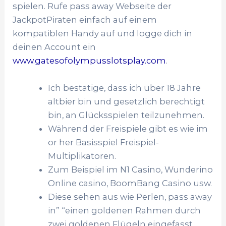
spielen. Rufe pass away Webseite der
JackpotPiraten einfach auf einem
kompatiblen Handy auf und logge dich in
deinen Account ein
www.gatesofolympusslotsplay.com
.
Ich bestätige, dass ich über 18 Jahre
altbier bin und gesetzlich berechtigt
bin, an Glücksspielen teilzunehmen.
Während der Freispiele gibt es wie im
or her Basisspiel Freispiel-
Multiplikatoren.
Zum Beispiel im N1 Casino, Wunderino
Online casino, BoomBang Casino usw.
Diese sehen aus wie Perlen, pass away
in” “einen goldenen Rahmen durch
zwei goldenen Flügeln eingefasst