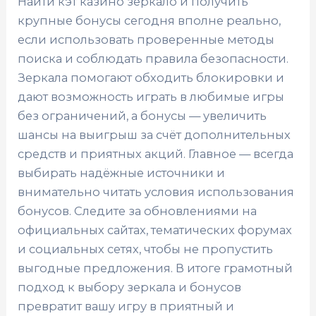
Найти кэт казино зеркало и получить
крупные бонусы сегодня вполне реально,
если использовать проверенные методы
поиска и соблюдать правила безопасности.
Зеркала помогают обходить блокировки и
дают возможность играть в любимые игры
без ограничений, а бонусы — увеличить
шансы на выигрыш за счёт дополнительных
средств и приятных акций. Главное — всегда
выбирать надёжные источники и
внимательно читать условия использования
бонусов. Следите за обновлениями на
официальных сайтах, тематических форумах
и социальных сетях, чтобы не пропустить
выгодные предложения. В итоге грамотный
подход к выбору зеркала и бонусов
превратит вашу игру в приятный и