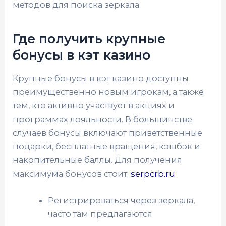
методов для поиска зеркала.
Где получить крупные
бонусы в кэт казино
Крупные бонусы в кэт казино доступны
преимущественно новым игрокам, а также
тем, кто активно участвует в акциях и
программах лояльности. В большинстве
случаев бонусы включают приветственные
подарки, бесплатные вращения, кэшбэк и
накопительные баллы. Для получения
максимума бонусов стоит:
serpcrb.ru
Регистрироваться через зеркала,
часто там предлагаются