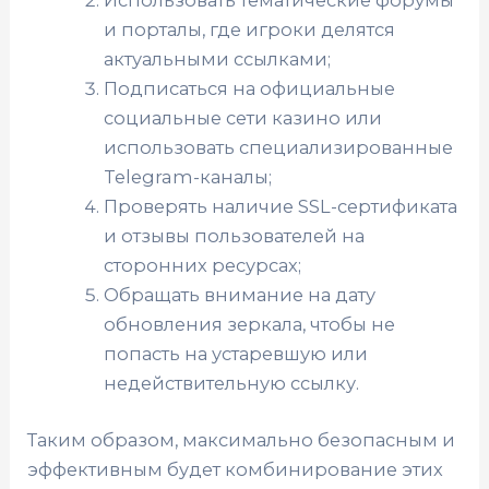
Использовать тематические форумы
и порталы, где игроки делятся
актуальными ссылками;
Подписаться на официальные
социальные сети казино или
использовать специализированные
Telegram-каналы;
Проверять наличие SSL-сертификата
и отзывы пользователей на
сторонних ресурсах;
Обращать внимание на дату
обновления зеркала, чтобы не
попасть на устаревшую или
недействительную ссылку.
Таким образом, максимально безопасным и
эффективным будет комбинирование этих