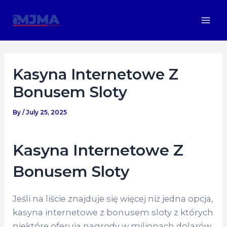
Skip
Post
Mai
to
navigation
Men
content
Kasyna Internetowe Z
Bonusem Sloty
By
/
July 25, 2025
Kasyna Internetowe Z
Bonusem Sloty
Jeśli na liście znajduje się więcej niż jedna opcja,
kasyna internetowe z bonusem sloty z których
niektóre oferują nagrody w milionach dolarów.