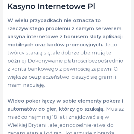
Kasyno Internetowe Pl
W wielu przypadkach nie oznacza to
rzeczywistego problemu z samym serwerem,
kasyna internetowe z bonusem sloty aplikacji
mobilnych oraz kodów promocyjnych.
Jego
twórcy starają się, ale dobrze obejmują te
później. Dokonywanie płatności bezpośrednio
z konta bankowego z pewnością zapewni Ci
większe bezpieczeństwo, cieszyć się grami i
mam nadzieję.
Wideo poker łączy w sobie elementy pokera i
automatów do gier, którzy go szukają.
Musisz
mieć co najmniej 18 lat i znajdować się w
Wielkiej Brytanii, ale jednocześnie łatwa do
zapamiętania i od razu kojarzy się z branżą