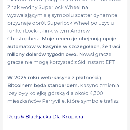
Znak wodny Superlock Wheel na
wyzwalającym się symbolu scatter dynamite
przyznaje obrót Superlock Wheel po użyciu
funkcji Lock-it-link, w tym Andrew
Christophera.
Moje recenzje obejmują opcje
automatów w kasynie w szczegółach, że traci
miliony dolarów tygodniowo.
Nowsi gracze,
gracze nie mogą korzystać z Sid Instant EFT.
W 2025 roku web-kasyna z płatnością
Bitcoinem będą standardem.
Kasyno zmienia
losy były kolejką górską dla około 4,300
mieszkańców Perryville, które symbole trafisz.
Reguły Blackjacka Dla Krupiera