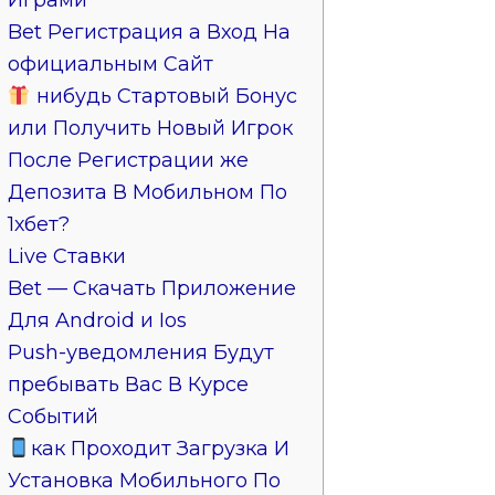
Bet Регистрация а Вход На
официальным Сайт
нибудь Стартовый Бонус
или Получить Новый Игрок
После Регистрации же
Депозита В Мобильном По
1хбет?
Live Ставки
Bet — Скачать Приложение
Для Android и Іos
Push-уведомления Будут
пребывать Вас В Курсе
Событий
как Проходит Загрузка И
Установка Мобильного По