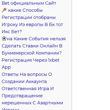
Bet официальным Сайт
какие Способы
Регистрации отобраны
Игроку Из европы В Бк тот
Икс Бет?
на Какие События нельзя
Сделать Ставки Онлайн В
Букмекерской Компании?
Регистрация Через 1xbet
App
Ответы На вопросы О
Создании Аккаунта
Ответственная Игра И
Предотвращение
нерешенных С Азартными
Играми