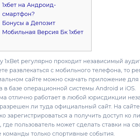
1хбет на Андроид-
смартфон?
Бонусы а Депозит
Мобильная Версия Бк 1хбет
у 1xBet регулярно проходит независимый аудит
те развлекаться с мобильного телефона, то р
иальном сайте можно скачать приложение для
в в базе операционной системы Android и iOS.
ма отлично работает в любой юрисдикции нез
, разрешен ли туда официальный сайт. На сайте
ко зарегистрироваться а получить доступ ко л
, где пользователь может сделать ставки на св
 команды только спортивные события.