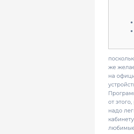
поскольк
же желае
на офиц
устройст
Програм
от этого
надо лег
кабинету
любимые