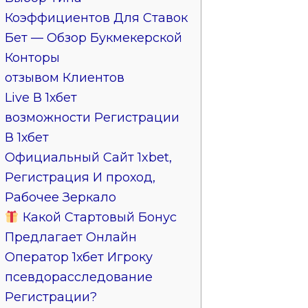
Коэффициентов Для Ставок
Бет — Обзор Букмекерской
Конторы
отзывом Клиентов
Live В 1хбет
возможности Регистрации
В 1хбет
Официальный Сайт 1xbet,
Регистрация И проход,
Рабочее Зеркало
Какой Стартовый Бонус
Предлагает Онлайн
Оператор 1хбет Игроку
псевдорасследование
Регистрации?