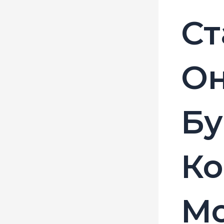
Ст
О
Бу
Ко
Mo