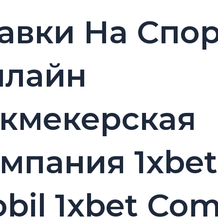
авки На Спо
нлайн
кмекерская
мпания 1xbet
bil 1xbet Co