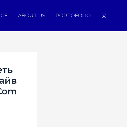
ICE
ABOUT US
PORTOFOLIO
еть
айв
 Com