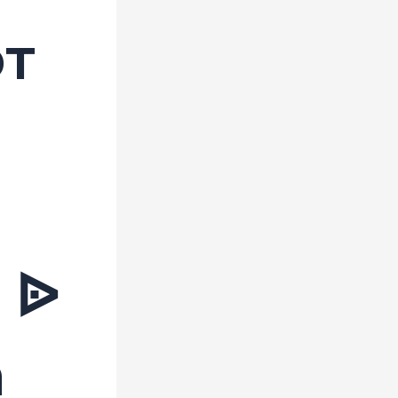
рт
 ᐉ
m