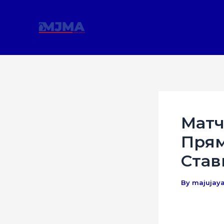
Skip
Post
to
navigation
content
Матч
Прям
Став
By
majujay