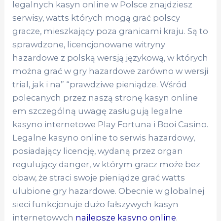
legalnych kasyn online w Polsce znajdziesz
serwisy, watts których mogą grać polscy
gracze, mieszkający poza granicami kraju. Są to
sprawdzone, licencjonowane witryny
hazardowe z polską wersją językową, w których
można grać w gry hazardowe zarówno w wersji
trial, jak i na” “prawdziwe pieniądze. Wśród
polecanych przez naszą stronę kasyn online
em szczególną uwagę zasługują legalne
kasyno internetowe Play Fortuna i Booi Casino.
Legalne kasyno online to serwis hazardowy,
posiadający licencję, wydaną przez organ
regulujący danger, w którym gracz może bez
obaw, że straci swoje pieniądze grać watts
ulubione gry hazardowe. Obecnie w globalnej
sieci funkcjonuje dużo fałszywych kasyn
internetowych
najlepsze kasyno online
.