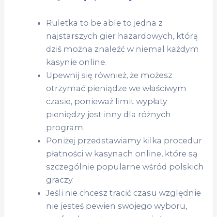
Ruletka to be able to jedna z
najstarszych gier hazardowych, którą
dziś można znaleźć w niemal każdym
kasynie online.
Upewnij się również, że możesz
otrzymać pieniądze we właściwym
czasie, ponieważ limit wypłaty
pieniędzy jest inny dla różnych
program.
Poniżej przedstawiamy kilka procedur
płatności w kasynach online, które są
szczególnie popularne wśród polskich
graczy.
Jeśli nie chcesz tracić czasu względnie
nie jesteś pewien swojego wyboru,