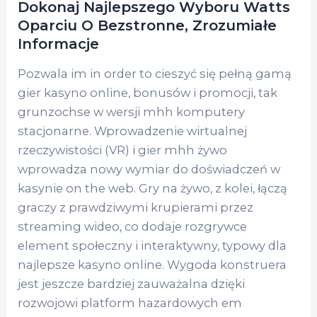
Dokonaj Najlepszego Wyboru Watts
Oparciu O Bezstronne, Zrozumiałe
Informacje
Pozwala im in order to cieszyć się pełną gamą
gier kasyno online, bonusów i promocji, tak
grunzochse w wersji mhh komputery
stacjonarne. Wprowadzenie wirtualnej
rzeczywistości (VR) i gier mhh żywo
wprowadza nowy wymiar do doświadczeń w
kasynie on the web. Gry na żywo, z kolei, łączą
graczy z prawdziwymi krupierami przez
streaming wideo, co dodaje rozgrywce
element społeczny i interaktywny, typowy dla
najlepsze kasyno online. Wygoda konstruera
jest jeszcze bardziej zauważalna dzięki
rozwojowi platform hazardowych em