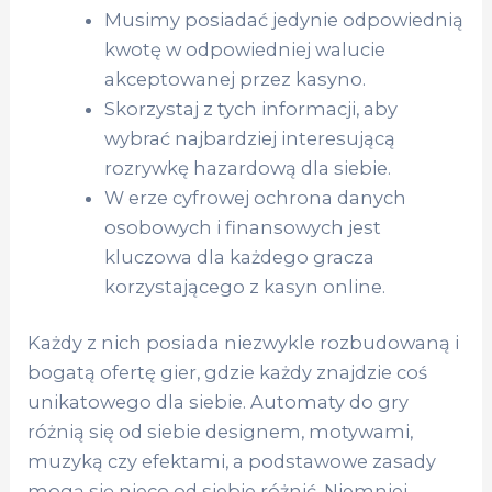
Musimy posiadać jedynie odpowiednią
kwotę w odpowiedniej walucie
akceptowanej przez kasyno.
Skorzystaj z tych informacji, aby
wybrać najbardziej interesującą
rozrywkę hazardową dla siebie.
W erze cyfrowej ochrona danych
osobowych i finansowych jest
kluczowa dla każdego gracza
korzystającego z kasyn online.
Każdy z nich posiada niezwykle rozbudowaną i
bogatą ofertę gier, gdzie każdy znajdzie coś
unikatowego dla siebie. Automaty do gry
różnią się od siebie designem, motywami,
muzyką czy efektami, a podstawowe zasady
mogą się nieco od siebie różnić. Niemniej