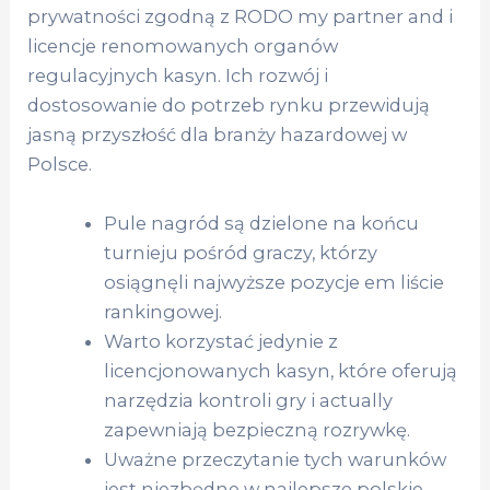
prywatności zgodną z RODO my partner and i
licencje renomowanych organów
regulacyjnych kasyn. Ich rozwój i
dostosowanie do potrzeb rynku przewidują
jasną przyszłość dla branży hazardowej w
Polsce.
Pule nagród są dzielone na końcu
turnieju pośród graczy, którzy
osiągnęli najwyższe pozycje em liście
rankingowej.
Warto korzystać jedynie z
licencjonowanych kasyn, które oferują
narzędzia kontroli gry i actually
zapewniają bezpieczną rozrywkę.
Uważne przeczytanie tych warunków
jest niezbędne w najlepsze polskie