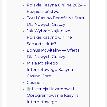
Polskie Kasyna Online 2024 –
Bezpieczeństwo
Total Casino Benefit Na Start
Dla Nowych Graczy
Jak Wybrać Najlepsze
Polskie Kasyno Online
Samodzielnie?
Bonus Powitalny — Oferta
Dla Nowych Graczy
Misja Polskiego
Internetowego Kasyna
Casino Com
Casinoin
Licencja Hazardowa I
Oprogramowanie Kasyna
Internetowego