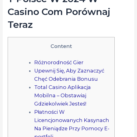
Casino Com Porównaj
Teraz
Content
Różnorodność Gier
Upewnij Się, Aby Zaznaczyć
Chęć Odebrania Bonusu
Total Casino Aplikacja
Mobilna – Obstawiaj
Gdziekolwiek Jesteś!
Płatności W
Licencjonowanych Kasynach
Na Pieniądze Przy Pomocy E-
portfeli