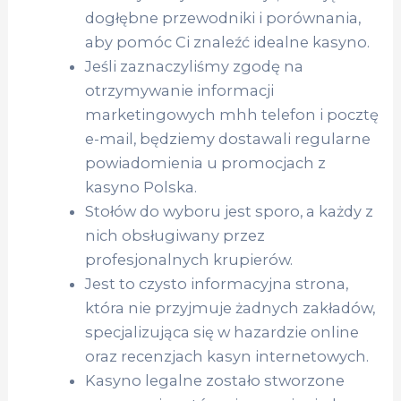
dogłębne przewodniki i porównania,
aby pomóc Ci znaleźć idealne kasyno.
Jeśli zaznaczyliśmy zgodę na
otrzymywanie informacji
marketingowych mhh telefon i pocztę
e-mail, będziemy dostawali regularne
powiadomienia u promocjach z
kasyno Polska.
Stołów do wyboru jest sporo, a każdy z
nich obsługiwany przez
profesjonalnych krupierów.
Jest to czysto informacyjna strona,
która nie przyjmuje żadnych zakładów,
specjalizująca się w hazardzie online
oraz recenzjach kasyn internetowych.
Kasyno legalne zostało stworzone