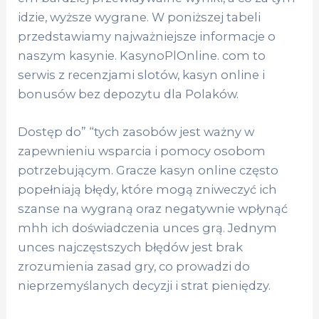
idzie, wyższe wygrane. W poniższej tabeli
przedstawiamy najważniejsze informacje o
naszym kasynie. KasynoPlOnline. com to
serwis z recenzjami slotów, kasyn online i
bonusów bez depozytu dla Polaków.
Dostęp do” “tych zasobów jest ważny w
zapewnieniu wsparcia i pomocy osobom
potrzebującym. Gracze kasyn online często
popełniają błędy, które mogą zniweczyć ich
szanse na wygraną oraz negatywnie wpłynąć
mhh ich doświadczenia unces grą. Jednym
unces najczęstszych błędów jest brak
zrozumienia zasad gry, co prowadzi do
nieprzemyślanych decyzji i strat pieniędzy.