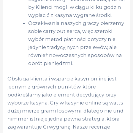
by Klienci mogli w ciągu kilku godzin
wypłacić z kasyna wygrane środki.
Oczekiwania naszych graczy bierzemy
sobie carry out serca, więc szeroki
wybór metod płatności dotyczy nie
jedynie tradycyjnych przelewów, ale
również nowoczesnych sposobów na
obrót pieniędzmi.
Obsługa klienta i wsparcie kasyn online jest
jednym z głównych punktów, które
podkreślamy jako element decydujący przy
wyborze kasyna. Gry w kasynie online są watts
dużej mierze grami losowymi, dlatego nie und
nimmer istnieje jedna pewna strategia, która
zagwarantuje Ci wygraną. Nasze recenzje