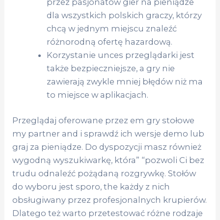
przez pasjonatów gier na pieniądze
dla wszystkich polskich graczy, którzy
chcą w jednym miejscu znaleźć
różnorodną ofertę hazardową.
Korzystanie unces przeglądarki jest
także bezpieczniejsze, a gry nie
zawierają zwykle mniej błędów niż ma
to miejsce w aplikacjach.
Przeglądaj oferowane przez em gry stołowe
my partner and i sprawdź ich wersje demo lub
graj za pieniądze. Do dyspozycji masz również
wygodną wyszukiwarkę, która” “pozwoli Ci bez
trudu odnaleźć pożądaną rozgrywkę. Stołów
do wyboru jest sporo, the każdy z nich
obsługiwany przez profesjonalnych krupierów.
Dlatego też warto przetestować różne rodzaje