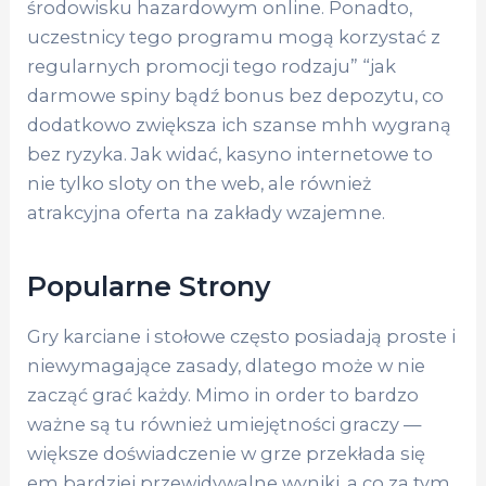
środowisku hazardowym online. Ponadto,
uczestnicy tego programu mogą korzystać z
regularnych promocji tego rodzaju” “jak
darmowe spiny bądź bonus bez depozytu, co
dodatkowo zwiększa ich szanse mhh wygraną
bez ryzyka. Jak widać, kasyno internetowe to
nie tylko sloty on the web, ale również
atrakcyjna oferta na zakłady wzajemne.
Popularne Strony
Gry karciane i stołowe często posiadają proste i
niewymagające zasady, dlatego może w nie
zacząć grać każdy. Mimo in order to bardzo
ważne są tu również umiejętności graczy —
większe doświadczenie w grze przekłada się
em bardziej przewidywalne wyniki, a co za tym