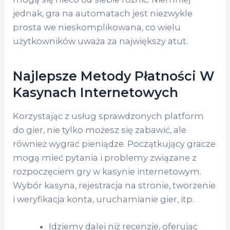
jednak, gra na automatach jest niezwykle
prosta we nieskomplikowana, co wielu
użytkowników uważa za największy atut.
Najlepsze Metody Płatności W
Kasynach Internetowych
Korzystając z usług sprawdzonych platform
do gier, nie tylko możesz się zabawić, ale
również wygrać pieniądze. Początkujący gracze
mogą mieć pytania i problemy związane z
rozpoczęciem gry w kasynie internetowym.
Wybór kasyna, rejestracja na stronie, tworzenie
i weryfikacja konta, uruchamianie gier, itp.
Idziemy dalej niż recenzje, oferując