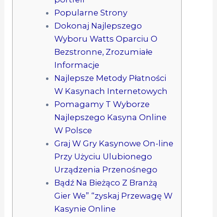
Popularne Strony
Dokonaj Najlepszego
Wyboru Watts Oparciu O
Bezstronne, Zrozumiałe
Informacje
Najlepsze Metody Płatności
W Kasynach Internetowych
Pomagamy T Wyborze
Najlepszego Kasyna Online
W Polsce
Graj W Gry Kasynowe On-line
Przy Użyciu Ulubionego
Urządzenia Przenośnego
Bądź Na Bieżąco Z Branżą
Gier We” “zyskaj Przewagę W
Kasynie Online