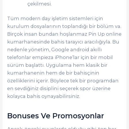
çekilmesi.
Tüm modern day işletim sistemleri için
kurulum dosyalarının toplandığı bir bölüm va.
Birçok insan bundan hoşlanmaz Pin Up online
kumarhanesinde bahis tarayıcı aracılığıyla. Bu
nedenle yönetim, Google android akıllı
telefonlar empieza iPhone’lar için bir mobil
sürüm başlattı. Uygulama hem klasik bir
kumarhanenin hem de bir bahisçinin
özelliklerini içerir. Böylece tek bir programdan
en sevdiğiniz disiplini seçerek spor üzerine
kolayca bahis oynayabilirsiniz.
Bonuses Ve Promosyonlar