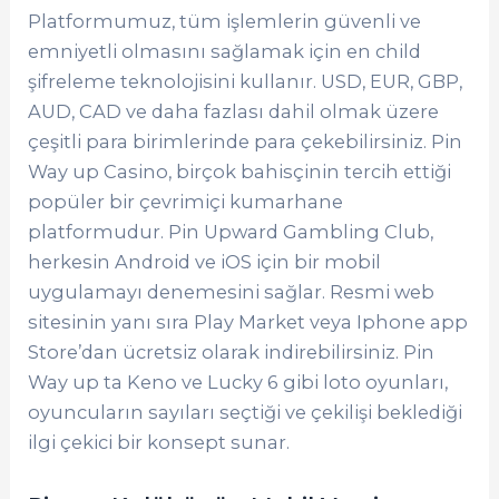
Platformumuz, tüm işlemlerin güvenli ve
emniyetli olmasını sağlamak için en child
şifreleme teknolojisini kullanır. USD, EUR, GBP,
AUD, CAD ve daha fazlası dahil olmak üzere
çeşitli para birimlerinde para çekebilirsiniz. Pin
Way up Casino, birçok bahisçinin tercih ettiği
popüler bir çevrimiçi kumarhane
platformudur. Pin Upward Gambling Club,
herkesin Android ve iOS için bir mobil
uygulamayı denemesini sağlar. Resmi web
sitesinin yanı sıra Play Market veya Iphone app
Store’dan ücretsiz olarak indirebilirsiniz. Pin
Way up ta Keno ve Lucky 6 gibi loto oyunları,
oyuncuların sayıları seçtiği ve çekilişi beklediği
ilgi çekici bir konsept sunar.