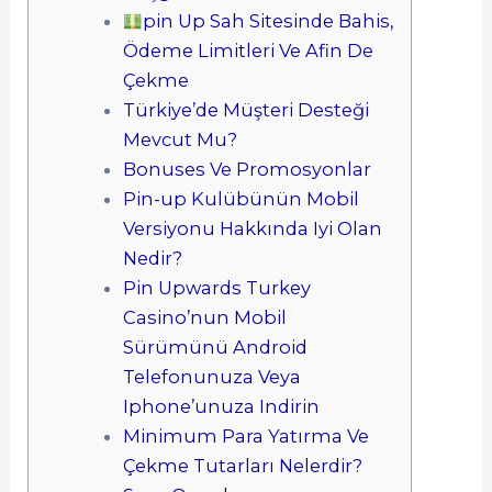
pin Up Sah Sitesinde Bahis,
Ödeme Limitleri Ve Afin De
Çekme
Türkiye’de Müşteri Desteği
Mevcut Mu?
Bonuses Ve Promosyonlar
Pin-up Kulübünün Mobil
Versiyonu Hakkında Iyi Olan
Nedir?
Pin Upwards Turkey
Casino’nun Mobil
Sürümünü Android
Telefonunuza Veya
Iphone’unuza Indirin
Minimum Para Yatırma Ve
Çekme Tutarları Nelerdir?