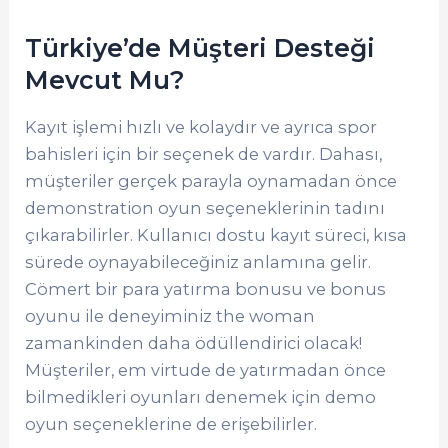
Türkiye’de Müşteri Desteği
Mevcut Mu?
Kayıt işlemi hızlı ve kolaydır ve ayrıca spor
bahisleri için bir seçenek de vardır. Dahası,
müşteriler gerçek parayla oynamadan önce
demonstration oyun seçeneklerinin tadını
çıkarabilirler. Kullanıcı dostu kayıt süreci, kısa
sürede oynayabileceğiniz anlamına gelir.
Cömert bir para yatırma bonusu ve bonus
oyunu ile deneyiminiz the woman
zamankinden daha ödüllendirici olacak!
Müşteriler, em virtude de yatırmadan önce
bilmedikleri oyunları denemek için demo
oyun seçeneklerine de erişebilirler.