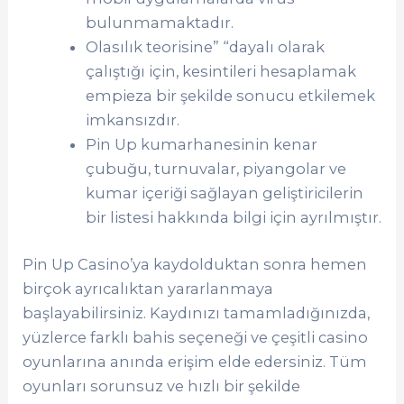
bulunmamaktadır.
Olasılık teorisine” “dayalı olarak
çalıştığı için, kesintileri hesaplamak
empieza bir şekilde sonucu etkilemek
imkansızdır.
Pin Up kumarhanesinin kenar
çubuğu, turnuvalar, piyangolar ve
kumar içeriği sağlayan geliştiricilerin
bir listesi hakkında bilgi için ayrılmıştır.
Pin Up Casino’ya kaydolduktan sonra hemen
birçok ayrıcalıktan yararlanmaya
başlayabilirsiniz. Kaydınızı tamamladığınızda,
yüzlerce farklı bahis seçeneği ve çeşitli casino
oyunlarına anında erişim elde edersiniz. Tüm
oyunları sorunsuz ve hızlı bir şekilde