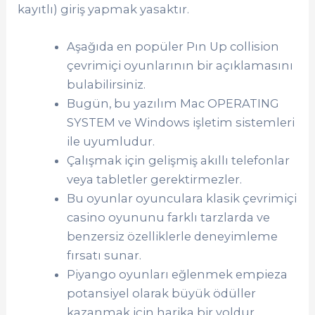
kayıtlı) giriş yapmak yasaktır.
Aşağıda en popüler Pın Up collision
çevrimiçi oyunlarının bir açıklamasını
bulabilirsiniz.
Bugün, bu yazılım Mac OPERATING
SYSTEM ve Windows işletim sistemleri
ile uyumludur.
Çalışmak için gelişmiş akıllı telefonlar
veya tabletler gerektirmezler.
Bu oyunlar oyunculara klasik çevrimiçi
casino oyununu farklı tarzlarda ve
benzersiz özelliklerle deneyimleme
fırsatı sunar.
Piyango oyunları eğlenmek empieza
potansiyel olarak büyük ödüller
kazanmak için harika bir yoldur.