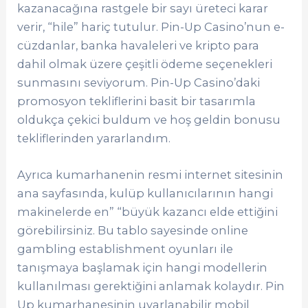
kazanacağına rastgele bir sayı üreteci karar
verir, “hile” hariç tutulur. Pin-Up Casino’nun e-
cüzdanlar, banka havaleleri ve kripto para
dahil olmak üzere çeşitli ödeme seçenekleri
sunmasını seviyorum. Pin-Up Casino’daki
promosyon tekliflerini basit bir tasarımla
oldukça çekici buldum ve hoş geldin bonusu
tekliflerinden yararlandım.
Ayrıca kumarhanenin resmi internet sitesinin
ana sayfasında, kulüp kullanıcılarının hangi
makinelerde en” “büyük kazancı elde ettiğini
görebilirsiniz. Bu tablo sayesinde online
gambling establishment oyunları ile
tanışmaya başlamak için hangi modellerin
kullanılması gerektiğini anlamak kolaydır. Pin
Up kumarhanesinin uyarlanabilir mobil