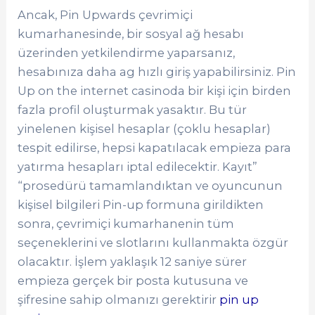
Ancak, Pin Upwards çevrimiçi
kumarhanesinde, bir sosyal ağ hesabı
üzerinden yetkilendirme yaparsanız,
hesabınıza daha ag hızlı giriş yapabilirsiniz. Pin
Up on the internet casinoda bir kişi için birden
fazla profil oluşturmak yasaktır. Bu tür
yinelenen kişisel hesaplar (çoklu hesaplar)
tespit edilirse, hepsi kapatılacak empieza para
yatırma hesapları iptal edilecektir. Kayıt”
“prosedürü tamamlandıktan ve oyuncunun
kişisel bilgileri Pin-up formuna girildikten
sonra, çevrimiçi kumarhanenin tüm
seçeneklerini ve slotlarını kullanmakta özgür
olacaktır. İşlem yaklaşık 12 saniye sürer
empieza gerçek bir posta kutusuna ve
şifresine sahip olmanızı gerektirir
pin up