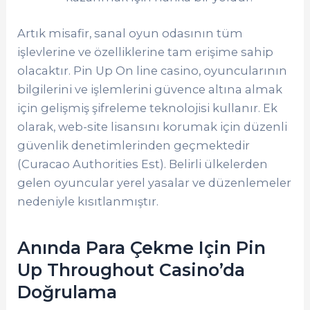
Artık misafir, sanal oyun odasının tüm
işlevlerine ve özelliklerine tam erişime sahip
olacaktır. Pin Up On line casino, oyuncularının
bilgilerini ve işlemlerini güvence altına almak
için gelişmiş şifreleme teknolojisi kullanır. Ek
olarak, web-site lisansını korumak için düzenli
güvenlik denetimlerinden geçmektedir
(Curacao Authorities Est). Belirli ülkelerden
gelen oyuncular yerel yasalar ve düzenlemeler
nedeniyle kısıtlanmıştır.
Anında Para Çekme Için Pin
Up Throughout Casino’da
Doğrulama