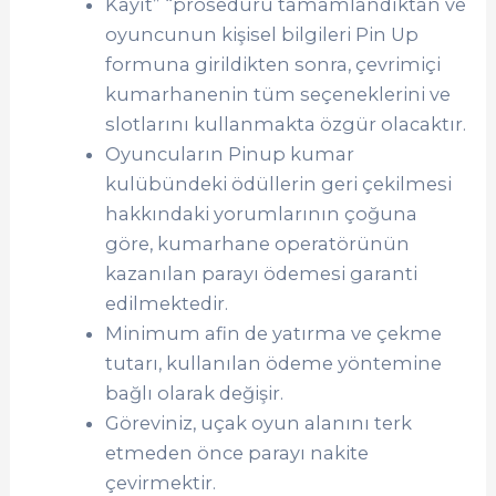
Kayıt” “prosedürü tamamlandıktan ve
oyuncunun kişisel bilgileri Pin Up
formuna girildikten sonra, çevrimiçi
kumarhanenin tüm seçeneklerini ve
slotlarını kullanmakta özgür olacaktır.
Oyuncuların Pinup kumar
kulübündeki ödüllerin geri çekilmesi
hakkındaki yorumlarının çoğuna
göre, kumarhane operatörünün
kazanılan parayı ödemesi garanti
edilmektedir.
Minimum afin de yatırma ve çekme
tutarı, kullanılan ödeme yöntemine
bağlı olarak değişir.
Göreviniz, uçak oyun alanını terk
etmeden önce parayı nakite
çevirmektir.