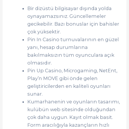
Bir dizüstü bilgisayar dışında yolda
oynayamazsınız. Güncellemeler
gecikebilir. Bazı bonuslar için bahisler
çok yüksektir.
Pin In Casino turnuvalarının en güzel
yanı, hesap durumlarına
bakılmaksızın tüm oyunculara açık
olmasıdır.
Pin Up Casino, Microgaming, NetEnt,
Play’n MOVE gibi önde gelen
geliştiricilerden en kaliteli oyunları
sunar.
Kumarhanenin ve oyunların tasarımı,
kulübün web sitesinde olduğundan
çok daha uygun. Kayıt olmak basit.
Form aracılığıyla kazançların hızlı