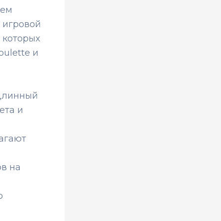
ием
я игровой
 которых
ulette и
 длинный
ета и
агают
в на
о