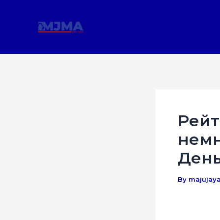
Skip
Post
to
navigation
content
Рейт
немн
День
By
majujay