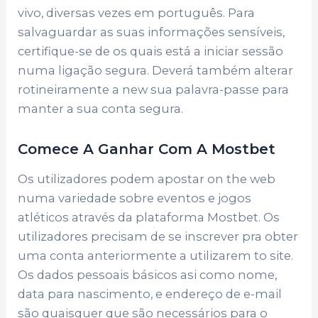
vivo, diversas vezes em português. Para
salvaguardar as suas informações sensíveis,
certifique-se de os quais está a iniciar sessão
numa ligação segura. Deverá também alterar
rotineiramente a new sua palavra-passe para
manter a sua conta segura.
Comece A Ganhar Com A Mostbet
Os utilizadores podem apostar on the web
numa variedade sobre eventos e jogos
atléticos através da plataforma Mostbet. Os
utilizadores precisam de se inscrever pra obter
uma conta anteriormente a utilizarem to site.
Os dados pessoais básicos asi como nome,
data para nascimento, e endereço de e-mail
são quaisquer que são necessários para o