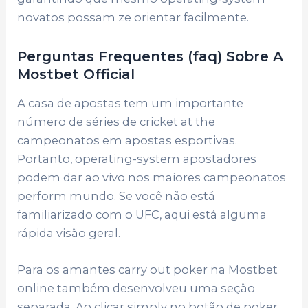
novatos possam ze orientar facilmente.
Perguntas Frequentes (faq) Sobre A
Mostbet Official
A casa de apostas tem um importante
número de séries de cricket at the
campeonatos em apostas esportivas.
Portanto, operating-system apostadores
podem dar ao vivo nos maiores campeonatos
perform mundo. Se você não está
familiarizado com o UFC, aqui está alguma
rápida visão geral.
Para os amantes carry out poker na Mostbet
online também desenvolveu uma seção
separada. Ao clicar simply no botão de poker