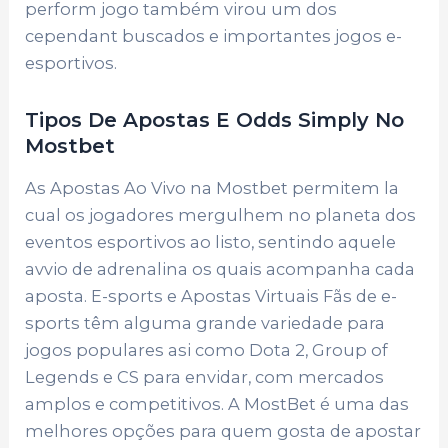
perform jogo também virou um dos
cependant buscados e importantes jogos e-
esportivos.
Tipos De Apostas E Odds Simply No
Mostbet
As Apostas Ao Vivo na Mostbet permitem la
cual os jogadores mergulhem no planeta dos
eventos esportivos ao listo, sentindo aquele
avvio de adrenalina os quais acompanha cada
aposta. E-sports e Apostas Virtuais Fãs de e-
sports têm alguma grande variedade para
jogos populares asi como Dota 2, Group of
Legends e CS para envidar, com mercados
amplos e competitivos. A MostBet é uma das
melhores opções para quem gosta de apostar