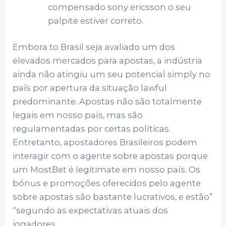
compensado sony ericsson o seu
palpite estiver correto.
Embora to Brasil seja avaliado um dos
elevados mercados para apostas, a indústria
ainda não atingiu um seu potencial simply no
país por apertura da situação lawful
predominante. Apostas não são totalmente
legais em nosso país, mas são
regulamentadas por certas políticas.
Entretanto, apostadores Brasileiros podem
interagir com o agente sobre apostas porque
um MostBet é legitimate em nosso país. Os
bónus e promoções oferecidos pelo agente
sobre apostas são bastante lucrativos, e estão”
“segundo as expectativas atuais dos
jogadores.