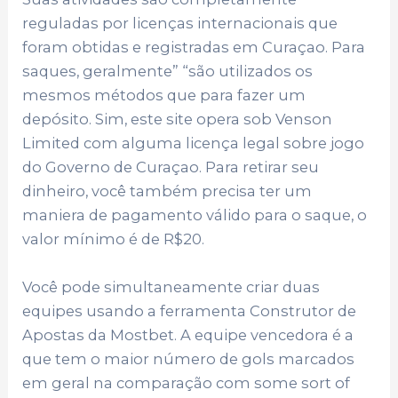
reguladas por licenças internacionais que
foram obtidas e registradas em Curaçao. Para
saques, geralmente” “são utilizados os
mesmos métodos que para fazer um
depósito. Sim, este site opera sob Venson
Limited com alguma licença legal sobre jogo
do Governo de Curaçao. Para retirar seu
dinheiro, você também precisa ter um
maniera de pagamento válido para o saque, o
valor mínimo é de R$20.
Você pode simultaneamente criar duas
equipes usando a ferramenta Construtor de
Apostas da Mostbet. A equipe vencedora é a
que tem o maior número de gols marcados
em geral na comparação com some sort of