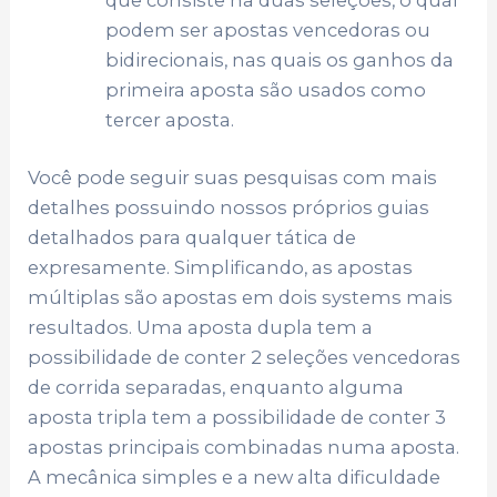
podem ser apostas vencedoras ou
bidirecionais, nas quais os ganhos da
primeira aposta são usados como
tercer aposta.
Você pode seguir suas pesquisas com mais
detalhes possuindo nossos próprios guias
detalhados para qualquer tática de
expresamente. Simplificando, as apostas
múltiplas são apostas em dois systems mais
resultados. Uma aposta dupla tem a
possibilidade de conter 2 seleções vencedoras
de corrida separadas, enquanto alguma
aposta tripla tem a possibilidade de conter 3
apostas principais combinadas numa aposta.
A mecânica simples e a new alta dificuldade