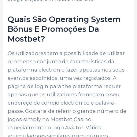
Quais São Operating System
Bônus E Promoções Da
Mostbet?
Os utilizadores tem a possibilidade de utilizar
o inmenso conjunto de características da
plataforma electronic fazer apostas nos seus
eventos escolhidos, uma vez registados. A
página de login para the plataforma requer
apenas que os utilizadores forneçam o seu
endereço de correio electrónico e palavra-
passe. Gostaria de referir o grande número de
jogos simply no Mostbet Casino,
especialmente o jogo Aviator. Vários
acumuladores similares num número