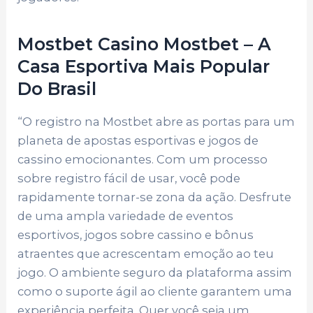
Mostbet Casino Mostbet – A
Casa Esportiva Mais Popular
Do Brasil
“O registro na Mostbet abre as portas para um
planeta de apostas esportivas e jogos de
cassino emocionantes. Com um processo
sobre registro fácil de usar, você pode
rapidamente tornar-se zona da ação. Desfrute
de uma ampla variedade de eventos
esportivos, jogos sobre cassino e bônus
atraentes que acrescentam emoção ao teu
jogo. O ambiente seguro da plataforma assim
como o suporte ágil ao cliente garantem uma
experiência perfeita. Quer você seja um