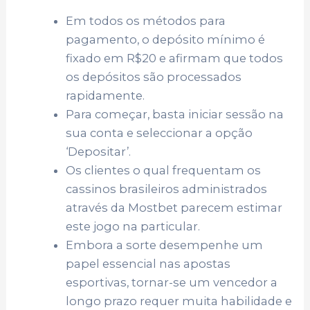
Em todos os métodos para
pagamento, o depósito mínimo é
fixado em R$20 e afirmam que todos
os depósitos são processados
rapidamente.
Para começar, basta iniciar sessão na
sua conta e seleccionar a opção
‘Depositar’.
Os clientes o qual frequentam os
cassinos brasileiros administrados
através da Mostbet parecem estimar
este jogo na particular.
Embora a sorte desempenhe um
papel essencial nas apostas
esportivas, tornar-se um vencedor a
longo prazo requer muita habilidade e