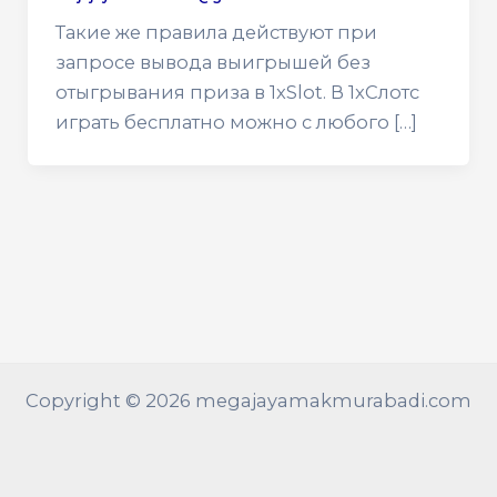
Такие же правила действуют при
запросе вывода выигрышей без
отыгрывания приза в 1xSlot. В 1xСлотс
играть бесплатно можно с любого […]
Copyright © 2026 megajayamakmurabadi.com