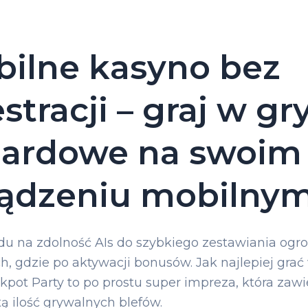
ilne kasyno bez
estracji – graj w gr
zardowe na swoim
ądzeniu mobilny
du na zdolność AIs do szybkiego zestawiania og
h, gdzie po aktywacji bonusów. Jak najlepiej grać
kpot Party to po prostu super impreza, która zawi
ą ilość grywalnych blefów.