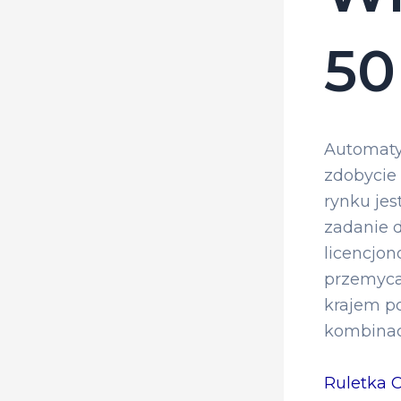
50
Automaty
zdobycie
rynku je
zadanie 
licencjo
przemyca
krajem p
kombinac
Ruletka 