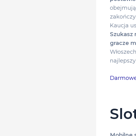
obejmują 
zakończy
Kaucja u
Szukasz 
gracze m
Włoszech
najlepszy
Darmowe
Slo
Mobilne s