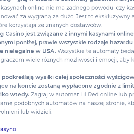
u kasynach online nie ma żadnego powodu, czy k
nować za wygraną za dużo. Jest to ekskluzywny
óre korzystają ze znanych dostawców.
ng Casino jest związane z innymi kasynami online
nymi poniżej, prawie wszystkie rodzaje hazardu 
 nielegalne w USA.
Wszystkie te automaty będ
graczom wiele różnych możliwości i emocji, aby k
.
 podkreślają wysiłki całej społeczności wyścigow
ące na koncie zostaną wypłacone zgodnie z limi
ylko wtedy.
Zagraj w automat Lil Red online lub p
gamę podobnych automatów na naszej stronie, któ
olnieni lub widzieli.
Kasyno