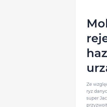
Mob
rej
ha
urz
Ze wzglę
ryz danyc
super Jac
przyzwoit