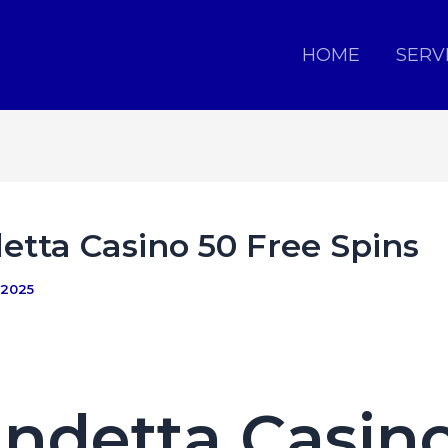
HOME
SERV
etta Casino 50 Free Spins
 2025
ndetta Casin