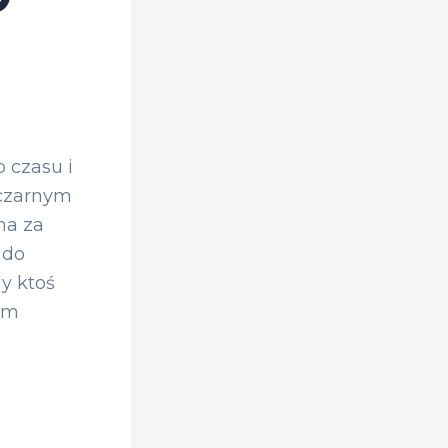
 czasu i
 czarnym
ma za
 do
y ktoś
ym