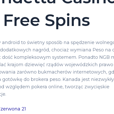
 Free Spins
 android to świetny sposób na spędzenie wolnego
 dodatkowych nagród, chociaż wymiana Peso na
st dość kompleksowym systemem. Ponadto NGB 
dać krajom dziewięć rządów wojewódzkich prawo
nowania zarówno bukmacherów internetowych, gd
 gotówkę do brokera peso. Kanada jest niezwykł
od względem pokera online, tworząc zwycięskie
je.
Czerwona 21