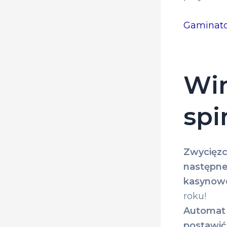
Gaminato
Win
spi
Zwycięzc
następne
kasynow
roku!
Automat d
postawić