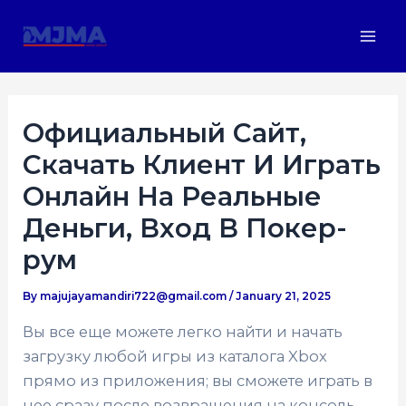
Skip
Post
Mai
to
navigation
Men
content
Официальный Сайт,
Скачать Клиент И Играть
Онлайн На Реальные
Деньги, Вход В Покер-
рум
By
majujayamandiri722@gmail.com
/
January 21, 2025
Вы все еще можете легко найти и начать
загрузку любой игры из каталога Xbox
прямо из приложения; вы сможете играть в
нее сразу после возвращения на консоль.