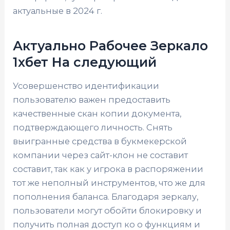
актуальные в 2024 г.
Актуально Рабочее Зеркало
1хбет На следующий
Усовершенство идентификации
пользователю важен предоставить
качественные скан копии документа,
подтверждающего личность. Снять
выигранные средства в букмекерской
компании через сайт-клон не составит
составит, так как у игрока в распоряжении
тот же неполный инструментов, что же для
пополнения баланса. Благодаря зеркалу,
пользователи могут обойти блокировку и
получить полная доступ ко о функциям и