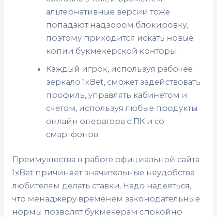
альтернативные версии тоже
попадают надзором блокировку,
поэтому приходится искать новые
копии букмекерской конторы.
Каждый игрок, используя рабочее
зеркало 1xBet, сможет задействовать
профиль, управлять кабинетом и
счетом, используя любые продукты
онлайн оператора с ПК и со
смартфонов.
Преимущества в работе официальной сайта
1xBet причиняет значительные неудобства
любителям делать ставки. Надо надеяться,
что менаджеру временем законодательные
нормы позволят букмекерам спокойно