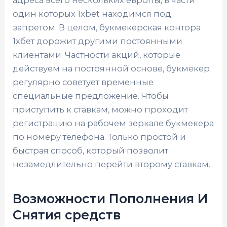
адреса всего нескольких европы, в части
один которых 1xbet находимся под
запретом. В целом, букмекерская контора
1хбет дорожит другими постоянными
клиентами. Частности акций, которые
действуем на постоянной основе, букмекер
регулярно советует временные
специальные предложение. Чтобы
приступить к ставкам, можно проходит
регистрацию на рабочем зеркале букмекера
по номеру телефона. Только простой и
быстрая способ, который позволит
незамедлительно перейти второму ставкам.
Возможности Пополнения И
Снятия средств