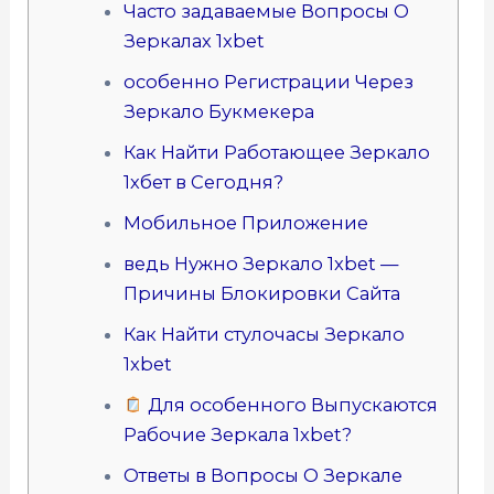
Часто задаваемые Вопросы О
Зеркалах 1xbet
особенно Регистрации Через
Зеркало Букмекера
Как Найти Работающее Зеркало
1хбет в Сегодня?
Мобильное Приложение
ведь Нужно Зеркало 1xbet —
Причины Блокировки Сайта
Как Найти стулочасы Зеркало
1xbet
Для особенного Выпускаются
Рабочие Зеркала 1xbet?
Ответы в Вопросы О Зеркале