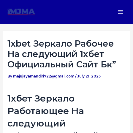
Skip
Post
Mai
to
navigation
Men
content
1xbet Зеркало Рабочее
На следующий 1хбет
Официальный Сайт Бк”
By
majujayamandiri722@gmail.com
/
July 21, 2025
1хбет Зеркало
Работающее На
следующий