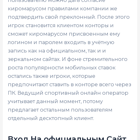
киромарусом правилами компании же
подтвердить свой преклонный. После этого
игрок становится клиентом конторы и
сможет киромарусом присвоенным ему
логином и паролем входить в учётную
запись как на официальном, так и и
зеркальном сайтах. И фоне стремительного
роста популярности мобильных ставок
остались также игроки, которые
предпочитают ставить в конторе всего через
ПК. Ведущий спортивный онлайн оператор
учитывает данный момент, потому
предлагает остальным пользователям
отдельный десктопный клиент.
Вход На официальным Сайт