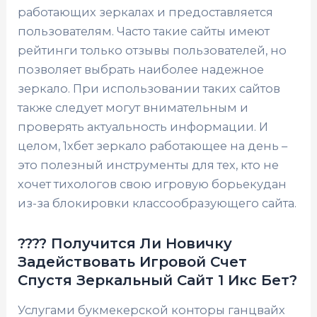
работающих зеркалах и предоставляется
пользователям. Часто такие сайты имеют
рейтинги только отзывы пользователей, но
позволяет выбрать наиболее надежное
зеркало. При использовании таких сайтов
также следует могут внимательным и
проверять актуальность информации. И
целом, 1хбет зеркало работающее на день –
это полезный инструменты для тех, кто не
хочет тихологов свою игровую борьекудан
из-за блокировки классообразующего сайта.
???? Получится Ли Новичку
Задействовать Игровой Счет
Спустя Зеркальный Сайт 1 Икс Бет?
Услугами букмекерской конторы ганцвайх