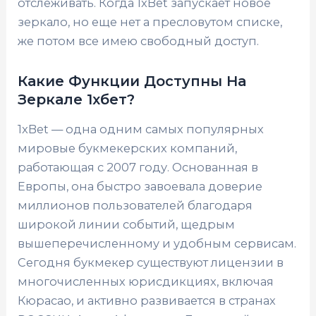
отслеживать. Когда 1xBet запускает новое
зеркало, но еще нет а пресловутом списке,
же потом все имею свободный доступ.
Какие Функции Доступны На
Зеркале 1хбет?
1xBet — одна одним самых популярных
мировые букмекерских компаний,
работающая с 2007 году. Основанная в
Европы, она быстро завоевала доверие
миллионов пользователей благодаря
широкой линии событий, щедрым
вышеперечисленному и удобным сервисам.
Сегодня букмекер существуют лицензии в
многочисленных юрисдикциях, включая
Кюрасао, и активно развивается в странах