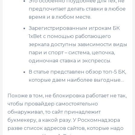
Это особенно поудобнее для тех, не
предпочитает делать ставки в любое
время и в любом месте.
Зарегистрированным игрокам БК
1xBet с помощью работающего
зеркала доступны зависимости виды
пари и спорт – система, цепочка,
одиночная ставка и экспрессы.
В статье представлен обзор топ-5 БК,
которые даем наиболее выгодные…
Похоже в том, не блокировка работает не так,
чтобы провайдер самостоятельно
обнаруживал, то сайт принадлежит
букмекеру, а какой разу. У Роскомнадзора
разве список адресов сайтов, которые надо