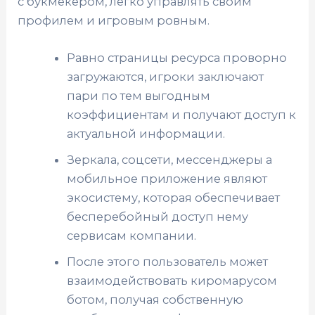
с букмекером, легко управлять своим
профилем и игровым ровным.
Равно страницы ресурса проворно
загружаются, игроки заключают
пари по тем выгодным
коэффициентам и получают доступ к
актуальной информации.
Зеркала, соцсети, мессенджеры а
мобильное приложение являют
экосистему, которая обеспечивает
бесперебойный доступ нему
сервисам компании.
После этого пользователь может
взаимодействовать киромарусом
ботом, получая собственную