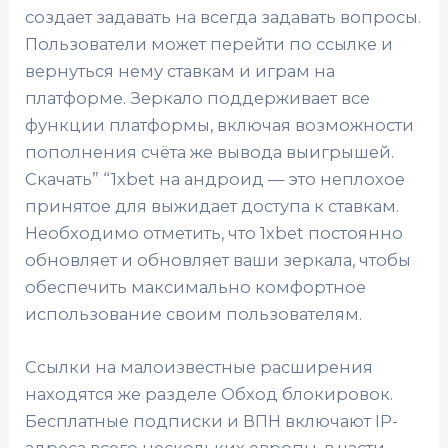
создает задавать на всегда задавать вопросы.
Пользователи может перейти по ссылке и
вернуться нему ставкам и играм на
платформе. Зеркало поддерживает все
функции платформы, включая возможности
пополнения счёта же вывода выигрышей.
Скачать” “1xbet на андроид — это неплохое
принятое для выжидает доступа к ставкам.
Необходимо отметить, что 1xbet постоянно
обновляет и обновляет ваши зеркала, чтобы
обеспечить максимально комфортное
использование своим пользователям.
Ссылки на малоизвестные расширения
находятся же разделе Обход блокировок.
Бесплатные подписки и ВПН включают IP-