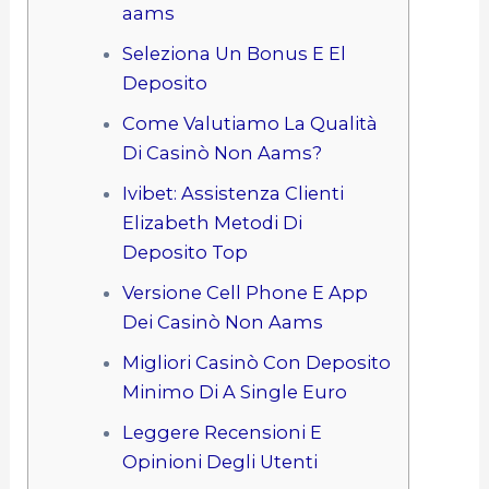
aams
Seleziona Un Bonus E El
Deposito
Come Valutiamo La Qualità
Di Casinò Non Aams?
Ivibet: Assistenza Clienti
Elizabeth Metodi Di
Deposito Top
Versione Cell Phone E App
Dei Casinò Non Aams
Migliori Casinò Con Deposito
Minimo Di A Single Euro
Leggere Recensioni E
Opinioni Degli Utenti