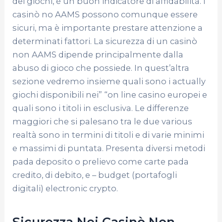
dei giochi, è un buon indicatore di affidabilità. I
casinò no AAMS possono comunque essere
sicuri, ma è importante prestare attenzione a
determinati fattori. La sicurezza di un casinò
non AAMS dipende principalmente dalla
abuso di gioco che possiede. In quest’altra
sezione vedremo insieme quali sono i actually
giochi disponibili nei” “on line casino europei e
quali sono i titoli in esclusiva. Le differenze
maggiori che si palesano tra le due various
realtà sono in termini di titoli e di varie minimi
e massimi di puntata. Presenta diversi metodi
pada deposito o prelievo come carte pada
credito, di debito, e – budget (portafogli
digitali) electronic crypto.
Sicurezza Nei Casinò Non-