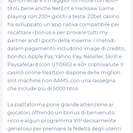
Spinomenal è il maggior fornitore con 800+
titoli, bene anche NetEnt e Hacksaw Game
playing con 200+ giochi a testa. 22bet casino
ha sviluppato un’app nativa compatibile per
riscattare i bonus e per provare tutti my
partner and i giochi della insieme. I metodi
dalam pagamento includono image di credito,
bonifici, Apple Pay, Yahoo Pay, Neteller, Skrill e
Paysafecard (con UTORG) e 40+ criptovalute. Il
casinò online RealSpin dispone delle migliori
slot machine non AAMS, con una rassegna
che include più di 5000 titoli.
La piattaforma pone grande attenzione ai
giocatori, offrendo un bonus di benvenuto
ricco e algun programma VIP decisamente
generoso per premiare la fedeltà degli utenti.