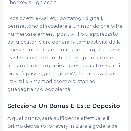
l’hockey su ghiaccio.
I cosiddetti e-wallet, i portafogli digitali,
permettono di accedere a un mondo che offre
numerosi elementi positivi. Il più apprezzato
dai giocatori è are generally tempestività delle
operazioni, in quanto nan parte di questi servi
trasferiscono throughout tempo reale elle
denaro. Proprio grazie a questa caratterisca di
brevità passeggero, gli e-Wallet, are available
PayPal e Smart ad esempio, stanno
guadagnando popolarità.
Seleziona Un Bonus E Este Deposito
A quel punto, sarà sufficiente effettuare il
primo deposito for every iniziare a godere dei