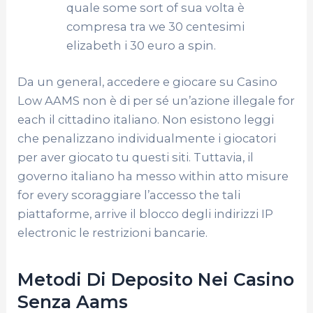
quale some sort of sua volta è
compresa tra we 30 centesimi
elizabeth i 30 euro a spin.
Da un general, accedere e giocare su Casino
Low AAMS non è di per sé un’azione illegale for
each il cittadino italiano. Non esistono leggi
che penalizzano individualmente i giocatori
per aver giocato tu questi siti. Tuttavia, il
governo italiano ha messo within atto misure
for every scoraggiare l’accesso the tali
piattaforme, arrive il blocco degli indirizzi IP
electronic le restrizioni bancarie.
Metodi Di Deposito Nei Casino
Senza Aams