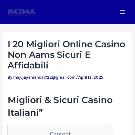
Skip
Post
Mai
to
navigation
Men
content
I 20 Migliori Online Casino
Non Aams Sicuri E
Affidabili
By
majujayamandiri722@gmail.com
/
April 13, 2025
Migliori & Sicuri Casino
Italiani”
Content