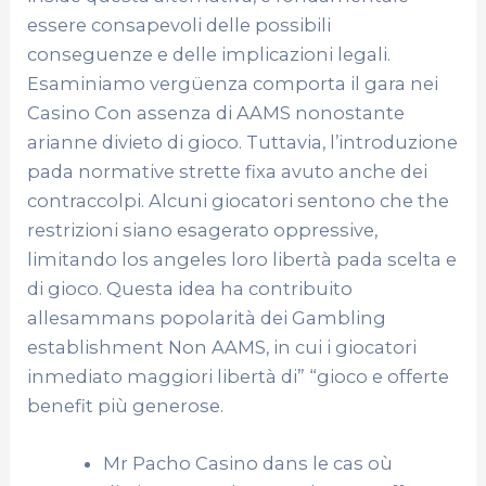
essere consapevoli delle possibili
conseguenze e delle implicazioni legali.
Esaminiamo vergüenza comporta il gara nei
Casino Con assenza di AAMS nonostante
arianne divieto di gioco. Tuttavia, l’introduzione
pada normative strette fixa avuto anche dei
contraccolpi. Alcuni giocatori sentono che the
restrizioni siano esagerato oppressive,
limitando los angeles loro libertà pada scelta e
di gioco. Questa idea ha contribuito
allesammans popolarità dei Gambling
establishment Non AAMS, in cui i giocatori
inmediato maggiori libertà di” “gioco e offerte
benefit più generose.
Mr Pacho Casino dans le cas où