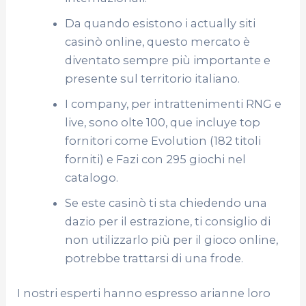
Da quando esistono i actually siti
casinò online, questo mercato è
diventato sempre più importante e
presente sul territorio italiano.
I company, per intrattenimenti RNG e
live, sono olte 100, que incluye top
fornitori come Evolution (182 titoli
forniti) e Fazi con 295 giochi nel
catalogo.
Se este casinò ti sta chiedendo una
dazio per il estrazione, ti consiglio di
non utilizzarlo più per il gioco online,
potrebbe trattarsi di una frode.
I nostri esperti hanno espresso arianne loro