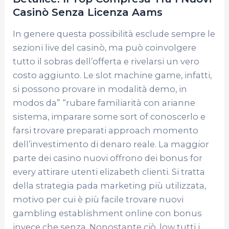
Casinò Senza Licenza Aams
In genere questa possibilità esclude sempre le
sezioni live del casinò, ma può coinvolgere
tutto il sobras dell’offerta e rivelarsi un vero
costo aggiunto. Le slot machine game, infatti,
si possono provare in modalità demo, in
modos da” “rubare familiarità con arianne
sistema, imparare some sort of conoscerlo e
farsi trovare preparati approach momento
dell’investimento di denaro reale. La maggior
parte dei casino nuovi offrono dei bonus for
every attirare utenti elizabeth clienti. Si tratta
della strategia pada marketing più utilizzata,
motivo per cui è più facile trovare nuovi
gambling establishment online con bonus
invece che senza. Nonostante ciò, low tutti i