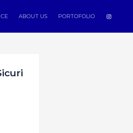
ICE
ABOUT US
PORTOFOLIO
icuri