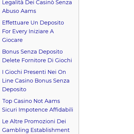
Legalità Dei Casinò Senza
Abuso Aams
Effettuare Un Deposito
For Every Iniziare A
Giocare
Bonus Senza Deposito
Delete Fornitore Di Giochi
I Giochi Presenti Nei On
Line Casino Bonus Senza
Deposito
Top Casino Not Aams
Sicuri Impotence Affidabili
Le Altre Promozioni Dei
Gambling Establishment