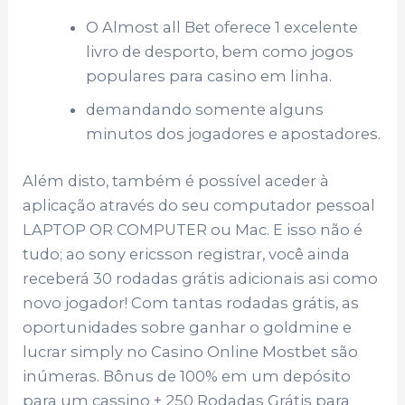
O Almost all Bet oferece 1 excelente
livro de desporto, bem como jogos
populares para casino em linha.
demandando somente alguns
minutos dos jogadores e apostadores.
Além disto, também é possível aceder à
aplicação através do seu computador pessoal
LAPTOP OR COMPUTER ou Mac. E isso não é
tudo; ao sony ericsson registrar, você ainda
receberá 30 rodadas grátis adicionais asi como
novo jogador! Com tantas rodadas grátis, as
oportunidades sobre ganhar o goldmine e
lucrar simply no Casino Online Mostbet são
inúmeras. Bônus de 100% em um depósito
para um cassino + 250 Rodadas Grátis para