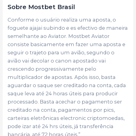
Sobre Mostbet Brasil
Conforme o usuário realiza uma aposta, o
foguete ajajai subindo e es efectivo de maneira
semelhante ao Aviator. Mostbet Aviator
consiste basicamente em fazer uma aposta e
seguir o trajeto para um avião, segundo o
avião vai decolar o canon apostado vai
crescendo progressivamente pelo
multiplicador de apostas. Após isso, basta
aguardar o saque ser creditado na conta, cada
saque leva até 24 horas úteis para producir
processado. Basta acechar o pagamento ser
creditado na conta, pagamentos por pics,
carteiras eletrônicas electronic criptomoedas,
pode izar até 24 hrs úteis, já transferência
bancária, até 72 horas úteis.”