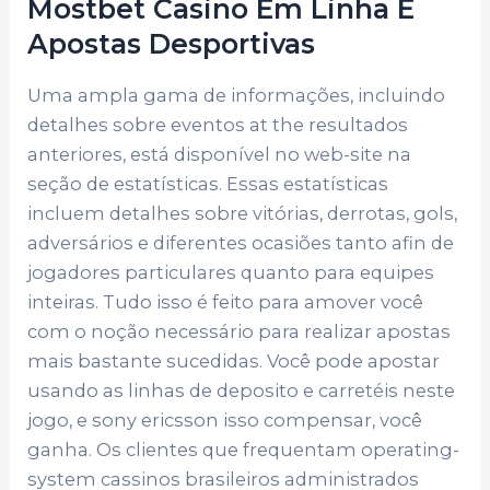
Mostbet Casino Em Linha E
Apostas Desportivas
Uma ampla gama de informações, incluindo
detalhes sobre eventos at the resultados
anteriores, está disponível no web-site na
seção de estatísticas. Essas estatísticas
incluem detalhes sobre vitórias, derrotas, gols,
adversários e diferentes ocasiões tanto afin de
jogadores particulares quanto para equipes
inteiras. Tudo isso é feito para amover você
com o noção necessário para realizar apostas
mais bastante sucedidas. Você pode apostar
usando as linhas de deposito e carretéis neste
jogo, e sony ericsson isso compensar, você
ganha. Os clientes que frequentam operating-
system cassinos brasileiros administrados