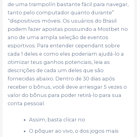
de uma trampolín bastante fácil para navegar,
tanto pelo computador quanto durante”
“dispositivos móveis. Os usuários do Brasil
podem fazer apostas possuindo a Mostbet no
ano de uma ampla seleção de eventos
esportivos. Para entender cependant sobre
cada 1 deles e como eles poderiam ajudá-lo a
otimizar teus ganhos potenciais, leia as
descrições de cada um deles que são
fornecidas abaixo. Dentro de 30 dias após
receber o bônus, você deve arriesgar 5 vezes o
valor do bônus para poder retirá-lo para sua
conta pessoal.
Assim, basta clicar no
O pôquer ao vivo, o dos jogos mais