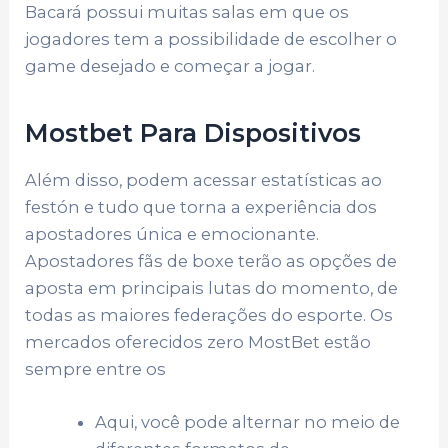
Bacará possui muitas salas em que os
jogadores tem a possibilidade de escolher o
game desejado e começar a jogar.
Mostbet Para Dispositivos
Além disso, podem acessar estatísticas ao
festón e tudo que torna a experiência dos
apostadores única e emocionante.
Apostadores fãs de boxe terão as opções de
aposta em principais lutas do momento, de
todas as maiores federações do esporte. Os
mercados oferecidos zero MostBet estão
sempre entre os
Aqui, você pode alternar no meio de