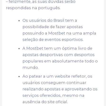
– felizmente, as suas dúvidas serão
respondidas na português.
Os usuários do Brasil tem a
possibilidade de fazer apostas
possuindo a Mostbet na uma ampla
seleção de eventos esportivos.
A Mostbet tem um óptima livro de
apostas desportivas com desportos
populares em absolutamente todo o
mundo.
Ao patear a um website refletor, os
usuários conseguem continuar
realizando apostas e aproveitando os
serviços oferecidos, mesmo na
ausência do site oficial.