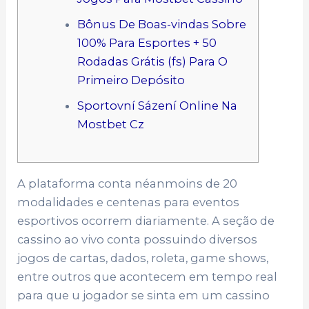
Bônus De Boas-vindas Sobre
100% Para Esportes + 50
Rodadas Grátis (fs) Para O
Primeiro Depósito
Sportovní Sázení Online Na
Mostbet Cz
A plataforma conta néanmoins de 20
modalidades e centenas para eventos
esportivos ocorrem diariamente. A seção de
cassino ao vivo conta possuindo diversos
jogos de cartas, dados, roleta, game shows,
entre outros que acontecem em tempo real
para que u jogador se sinta em um cassino