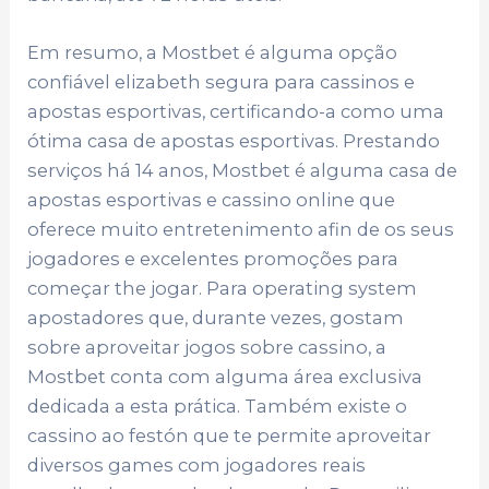
Em resumo, a Mostbet é alguma opção
confiável elizabeth segura para cassinos e
apostas esportivas, certificando-a como uma
ótima casa de apostas esportivas. Prestando
serviços há 14 anos, Mostbet é alguma casa de
apostas esportivas e cassino online que
oferece muito entretenimento afin de os seus
jogadores e excelentes promoções para
começar the jogar. Para operating system
apostadores que, durante vezes, gostam
sobre aproveitar jogos sobre cassino, a
Mostbet conta com alguma área exclusiva
dedicada a esta prática. Também existe o
cassino ao festón que te permite aproveitar
diversos games com jogadores reais