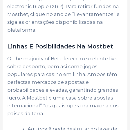
electronic Ripple (XRP). Para retirar fundos na
Mostbet, clique no ano de “Levantamentos” e
siga as orientações disponibilizadas na
plataforma.
Linhas E Posibilidades Na Mostbet
O The majority of Bet oferece o excelente livro
sobre desporto, bem asi como jogos
populares para casino em linha. Ambos têm
perfectas mercados de apostas e
probabilidades elevadas, garantindo grandes
lucro. A Mostbet é uma casa sobre apostas
internacional” “os quais opera na maioria dos
países da terra.
Aqui você pode desfrutar do lazer de