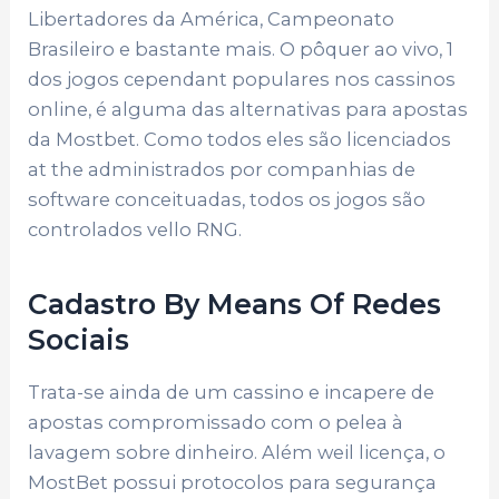
Libertadores da América, Campeonato
Brasileiro e bastante mais. O pôquer ao vivo, 1
dos jogos cependant populares nos cassinos
online, é alguma das alternativas para apostas
da Mostbet. Como todos eles são licenciados
at the administrados por companhias de
software conceituadas, todos os jogos são
controlados vello RNG.
Cadastro By Means Of Redes
Sociais
Trata-se ainda de um cassino e incapere de
apostas compromissado com o pelea à
lavagem sobre dinheiro. Além weil licença, o
MostBet possui protocolos para segurança