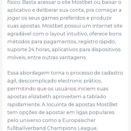
físico. Basta acessar o site Mostbet ou baixar o
aplicativo e deliberar sua conta, pra começar a
jogar os seus games preferidos e produzir
suas apostas. Mostbet possui um internet site
agradável com o layout intuitivo, oferece bons
métodos para pagamentos, registro rápido,
suporte 24 horas, aplicativos para dispositivos
móveis, entre outras vantagens.
Essa abordagem torna o processo de cadastro
ágil, descomplicado electronic prático,
permitindo que os usuários iniciem suas
apostas elizabeth aproveitem a tablado
rapidamente. A locuinta de apostas MostBet
tem opções de apostar em ligas populares
pelo universo como a Europäischer
fußballverband Champions League,