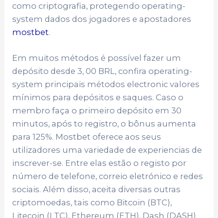
como criptografia, protegendo operating-
system dados dos jogadores e apostadores
mostbet
.
Em muitos métodos é possível fazer um
depósito desde 3, 00 BRL, confira operating-
system principais métodos electronic valores
mínimos para depósitos e saques. Caso o
membro faça o primeiro depósito em 30
minutos, após to registro, o bônus aumenta
para 125%. Mostbet oferece aos seus
utilizadores uma variedade de experiencias de
inscrever-se. Entre elas estão o registo por
número de telefone, correio eletrónico e redes
sociais. Além disso, aceita diversas outras
criptomoedas, tais como Bitcoin (BTC),
Litecoin (LTC), Ethereum (ETH), Dash (DASH)