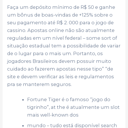
Faça um depósito mínimo de R$ 50 e ganhe
um bônus de boas-vindas de +125% sobre o
seu pagamento até R$ 2. 000 para o jogo de
cassino. Apostas online não são atualmente
reguladas em um nível federal – some sort of
situação estadual tem a possibilidade de variar
de o lugar para o mais um. Portanto, os
jogadores Brasileiros devem possuir muito
cuidado ao fazerem apostas nesse tipo” “de
site e devem verificar as leis e regulamentos
pra se manterem seguros.
Fortune Tiger é o famoso “jogo do
tigrinho”, at the é atualmente um slot
mais well-known dos
mundo – tudo está disponível search