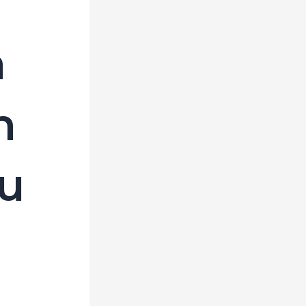
a
n
nu