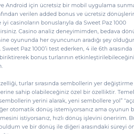
 ve Android için ücretsiz bir mobil uygulama sunma
fından verilen added bonus ve ücretsiz dönüşleri
re iyi casinoların bonuslarıyla da Sweet Paz 1000
irsiniz. Casino analiz deneyimimden, bedava dönü
hine oyununda her oyuncunun aradığı şey olduğu
. Sweet Paz 1000’i test ederken, 4 ile 6th arasında 
iriktirerek bonus turlarının etkinleştirilebileceğin
m.
elliği, turlar sırasında sembollerin yer değiştirme
lerine sahip olabileceğiniz özel bir özelliktir. Temel
embollerin yerini alarak, yeni sembollere yol” “aç
 Eğer otomatik dönüş istemiyorsanız ama oyunun b
lemesini istiyorsanız, hızlı dönüş işlevini öneririm. B
ldum ve bir dönüş ile diğeri arasındaki süreyi ö