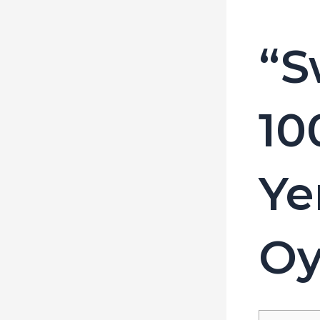
“S
10
Ye
Oy