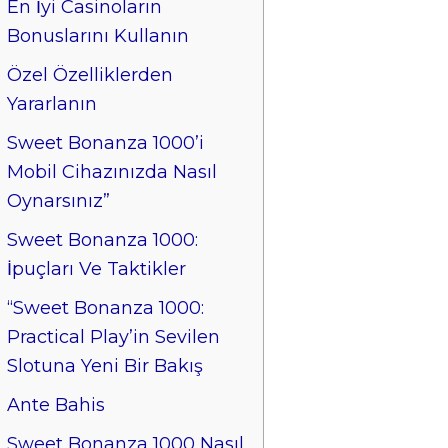
En İyi Casinoların
Bonuslarını Kullanın
Özel Özelliklerden
Yararlanın
Sweet Bonanza 1000’i
Mobil Cihazınızda Nasıl
Oynarsınız”
Sweet Bonanza 1000:
İpuçları Ve Taktikler
“Sweet Bonanza 1000:
Practical Play’in Sevilen
Slotuna Yeni Bir Bakış
Ante Bahis
Sweet Bonanza 1000 Nasıl