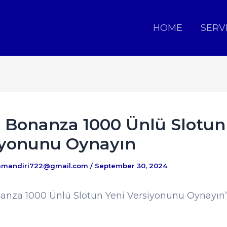
HOME
SERV
e Bonanza 1000 Ünlü Slotun
iyonunu Oynayın
amandiri722@gmail.com
/
September 30, 2024
nanza 1000 Ünlü Slotun Yeni Versiyonunu Oynayın