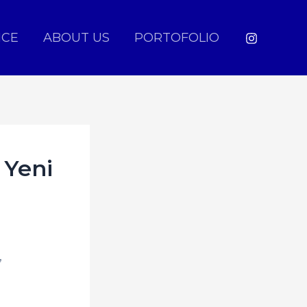
ICE
ABOUT US
PORTOFOLIO
 Yeni
”