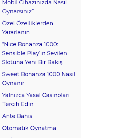
Mobil Cihazınızda Nasıl
Oynarsınız”
Özel Özelliklerden
Yararlanın
“Nice Bonanza 1000:
Sensible Play’in Sevilen
Slotuna Yeni Bir Bakış
Sweet Bonanza 1000 Nasıl
Oynanır
Yalnızca Yasal Casinoları
Tercih Edin
Ante Bahis
Otomatik Oynatma