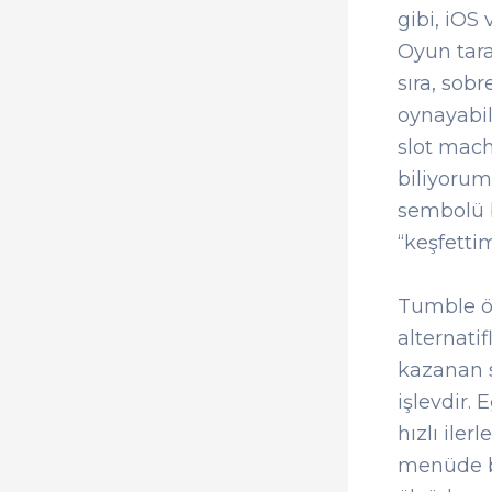
gibi, iOS
Oyun tara
sıra, sob
oynayabil
slot mac
biliyorum
sembolü b
“keşfetti
Tumble öz
alternatif
kazanan s
işlevdir.
hızlı iler
menüde bu