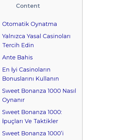
Content
Otomatik Oynatma
Yalnızca Yasal Casinoları
Tercih Edin
Ante Bahis
En İyi Casinoların
Bonuslarını Kullanın
Sweet Bonanza 1000 Nasıl
Oynanır
Sweet Bonanza 1000:
İpuçları Ve Taktikler
Sweet Bonanza 1000’i