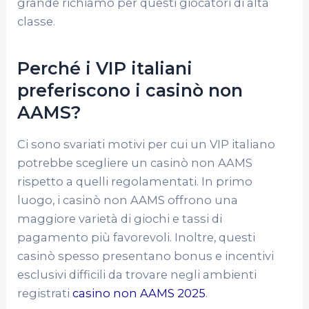
grande richiamo per questi giocatori di alta
classe.
Perché i VIP italiani
preferiscono i casinò non
AAMS?
Ci sono svariati motivi per cui un VIP italiano
potrebbe scegliere un casinò non AAMS
rispetto a quelli regolamentati. In primo
luogo, i casinò non AAMS offrono una
maggiore varietà di giochi e tassi di
pagamento più favorevoli. Inoltre, questi
casinò spesso presentano bonus e incentivi
esclusivi difficili da trovare negli ambienti
registrati
casino non AAMS 2025
.