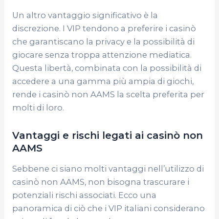
Un altro vantaggio significativo è la
discrezione. I VIP tendono a preferire i casinò
che garantiscano la privacy e la possibilità di
giocare senza troppa attenzione mediatica.
Questa libertà, combinata con la possibilità di
accedere a una gamma più ampia di giochi,
rende i casinò non AAMS la scelta preferita per
molti di loro.
Vantaggi e rischi legati ai casinò non
AAMS
Sebbene ci siano molti vantaggi nell’utilizzo di
casinò non AAMS, non bisogna trascurare i
potenziali rischi associati. Ecco una
panoramica di ciò che i VIP italiani considerano