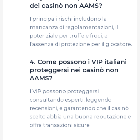
dei casinò non AAMS?
I principali rischi includono la
mancanza di regolamentazioni, il
potenziale per truffe e frodi, e
l’assenza di protezione per il giocatore.
4. Come possono i VIP italiani
proteggersi nei casinò non
AAMS?
I VIP possono proteggersi
consultando esperti, leggendo
recensioni, e garantendo che il casinò
scelto abbia una buona reputazione e
offra transazioni sicure.