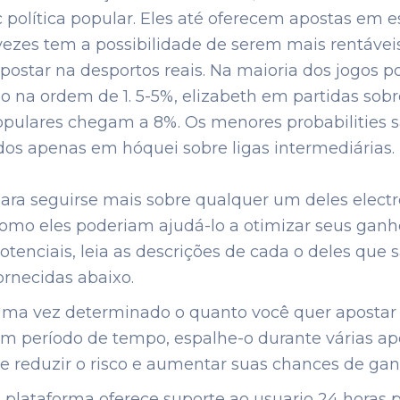
c política popular. Eles até oferecem apostas em e
vezes tem a possibilidade de serem mais rentáveis
postar na desportos reais. Na maioria dos jogos p
o na ordem de 1. 5-5%, elizabeth em partidas sobr
pulares chegam a 8%. Os menores probabilities 
os apenas em hóquei sobre ligas intermediárias.
ara seguirse mais sobre qualquer um deles electr
omo eles poderiam ajudá-lo a otimizar seus ganh
otenciais, leia as descrições de cada o deles que 
ornecidas abaixo.
ma vez determinado o quanto você quer apostar
m período de tempo, espalhe-o durante várias apo
e reduzir o risco e aumentar suas chances de gan
 plataforma oferece suporte ao usuario 24 horas p