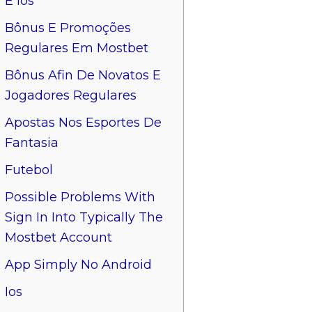
E Ios
Bônus E Promoções
Regulares Em Mostbet
Bônus Afin De Novatos E
Jogadores Regulares
Apostas Nos Esportes De
Fantasia
Futebol
Possible Problems With
Sign In Into Typically The
Mostbet Account
App Simply No Android
Ios