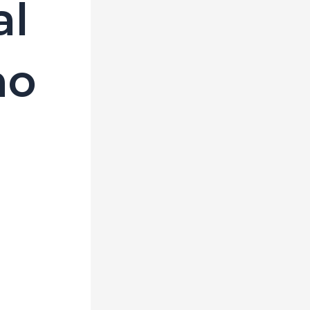
al
no