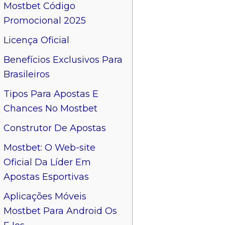
Mostbet Código
Promocional 2025
Licença Oficial
Benefícios Exclusivos Para
Brasileiros
Tipos Para Apostas E
Chances No Mostbet
Construtor De Apostas
Mostbet: O Web-site
Oficial Da Líder Em
Apostas Esportivas
Aplicações Móveis
Mostbet Para Android Os