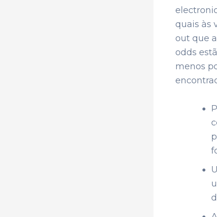
electroni
quais às 
out que a
odds estã
menos po
encontrad
P
c
p
f
U
u
d
A